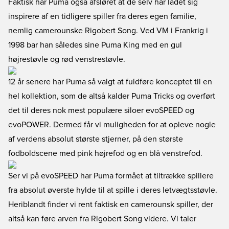
Faktisk har Puma også afsløret at de selv har ladet sig
inspirere af en tidligere spiller fra deres egen familie,
nemlig camerounske Rigobert Song. Ved VM i Frankrig i
1998 bar han således sine Puma King med en gul
højrestøvle og rød venstrestøvle.
12 år senere har Puma så valgt at fuldføre konceptet til en
hel kollektion, som de altså kalder Puma Tricks og overført
det til deres nok mest populære siloer evoSPEED og
evoPOWER. Dermed får vi muligheden for at opleve nogle
af verdens absolut største stjerner, på den største
fodboldscene med pink højrefod og en blå venstrefod.
Ser vi på evoSPEED har Puma formået at tiltrække spillere
fra absolut øverste hylde til at spille i deres letvægtsstøvle.
Heriblandt finder vi rent faktisk en camerounsk spiller, der
altså kan føre arven fra Rigobert Song videre. Vi taler