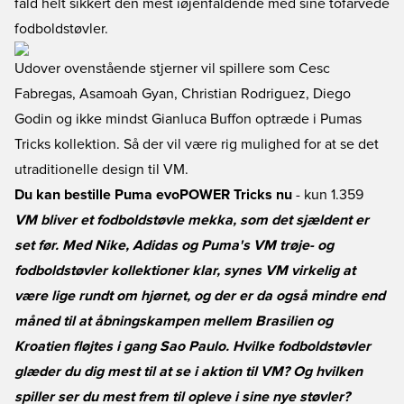
fald helt sikkert den mest iøjenfaldende med sine tofarvede
fodboldstøvler.
Udover ovenstående stjerner vil spillere som Cesc
Fabregas, Asamoah Gyan, Christian Rodriguez, Diego
Godin og ikke mindst Gianluca Buffon optræde i Pumas
Tricks kollektion. Så der vil være rig mulighed for at se det
utraditionelle design til VM.
Du kan bestille Puma evoPOWER Tricks nu
- kun 1.359
VM bliver et fodboldstøvle mekka, som det sjældent er
set før. Med Nike, Adidas og Puma's VM trøje- og
fodboldstøvler kollektioner klar, synes VM virkelig at
være lige rundt om hjørnet, og der er da også mindre end
måned til at åbningskampen mellem Brasilien og
Kroatien fløjtes i gang Sao Paulo. Hvilke fodboldstøvler
glæder du dig mest til at se i aktion til VM? Og hvilken
spiller ser du mest frem til opleve i sine nye støvler?