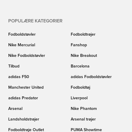
POPULÆRE KATEGORIER
Fodboldstøvler
Fodboldtrøjer
Nike Mercurial
Fanshop
Nike Fodboldstøvler
Nike Breakout
Tilbud
Barcelona
adidas F50
adidas Fodboldstøvler
Manchester United
Fodboldtøj
adidas Predator
Liverpool
Arsenal
Nike Phantom
Landsholdstrøjer
Arsenal trøjer
Fodboldtrøje Outlet
PUMA Showtime