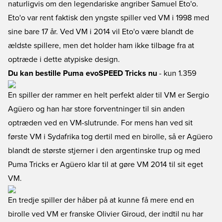
naturligvis om den legendariske angriber Samuel Eto'o.
Eto'o var rent faktisk den yngste spiller ved VM i 1998 med
sine bare 17 år. Ved VM i 2014 vil Eto'o være blandt de
ældste spillere, men det holder ham ikke tilbage fra at
optræde i dette atypiske design.
Du kan bestille Puma evoSPEED Tricks nu
- kun 1.359
En spiller der rammer en helt perfekt alder til VM er Sergio
Agüero og han har store forventninger til sin anden
optræden ved en VM-slutrunde. For mens han ved sit
første VM i Sydafrika tog dertil med en birolle, så er Agüero
blandt de største stjerner i den argentinske trup og med
Puma Tricks er Agüero klar til at gøre VM 2014 til sit eget
VM.
En tredje spiller der håber på at kunne få mere end en
birolle ved VM er franske Olivier Giroud, der indtil nu har