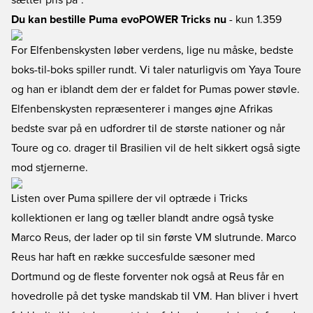
sætter pris på".
Du kan bestille Puma evoPOWER Tricks nu
- kun 1.359
For Elfenbenskysten løber verdens, lige nu måske, bedste
boks-til-boks spiller rundt. Vi taler naturligvis om Yaya Toure
og han er iblandt dem der er faldet for Pumas power støvle.
Elfenbenskysten repræsenterer i manges øjne Afrikas
bedste svar på en udfordrer til de største nationer og når
Toure og co. drager til Brasilien vil de helt sikkert også sigte
mod stjernerne.
Listen over Puma spillere der vil optræde i Tricks
kollektionen er lang og tæller blandt andre også tyske
Marco Reus, der lader op til sin første VM slutrunde. Marco
Reus har haft en række succesfulde sæsoner med
Dortmund og de fleste forventer nok også at Reus får en
hovedrolle på det tyske mandskab til VM. Han bliver i hvert