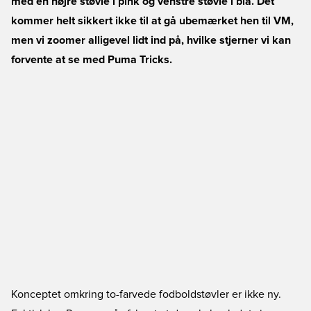
med en højre støvle i pink og venstre støvle i blå. Det
kommer helt sikkert ikke til at gå ubemærket hen til VM,
men vi zoomer alligevel lidt ind på, hvilke stjerner vi kan
forvente at se med Puma Tricks.
Konceptet omkring to-farvede fodboldstøvler er ikke ny.