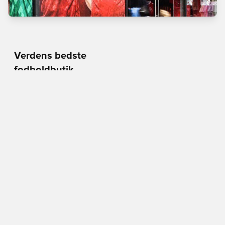
Verdens bedste
fodboldbutik
Man - Tors
10.00 - 18.00
Fre
10.00 - 19.00
Lør
10.00 - 17.00
Søn
11.00 - 16.00
Vimmelskaftet 42,
1161 Copenhagen
Se på Kort