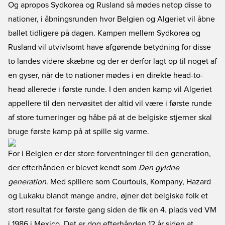
Og apropos Sydkorea og Rusland så mødes netop disse to
nationer, i åbningsrunden hvor Belgien og Algeriet vil åbne
ballet tidligere på dagen. Kampen mellem Sydkorea og
Rusland vil utvivlsomt have afgørende betydning for disse
to landes videre skæbne og der er derfor lagt op til noget af
en gyser, når de to nationer mødes i en direkte head-to-
head allerede i første runde. I den anden kamp vil Algeriet
appellere til den nervøsitet der altid vil være i første runde
af store turneringer og håbe på at de belgiske stjerner skal
bruge første kamp på at spille sig varme.
For i Belgien er der store forventninger til den generation,
der efterhånden er blevet kendt som
Den gyldne
generation
. Med spillere som Courtouis, Kompany, Hazard
og Lukaku blandt mange andre, øjner det belgiske folk et
stort resultat for første gang siden de fik en 4. plads ved VM
i 1986 i Mexico. Det er dog efterhånden 12 år siden at