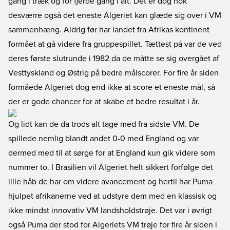
gang i træk og for fjerde gang i alt. Det er dog nok
desværre også det eneste Algeriet kan glæde sig over i VM
sammenhæng. Aldrig før har landet fra Afrikas kontinent
formået at gå videre fra gruppespillet. Tættest på var de ved
deres første slutrunde i 1982 da de måtte se sig overgået af
Vesttyskland og Østrig på bedre målscorer. For fire år siden
formåede Algeriet dog end ikke at score et eneste mål, så
der er gode chancer for at skabe et bedre resultat i år.
Og lidt kan de da trods alt tage med fra sidste VM. De
spillede nemlig blandt andet 0-0 med England og var
dermed med til at sørge for at England kun gik videre som
nummer to. I Brasilien vil Algeriet helt sikkert forfølge det
lille håb de har om videre avancement og hertil har Puma
hjulpet afrikanerne ved at udstyre dem med en klassisk og
ikke mindst innovativ VM landsholdstrøje. Det var i øvrigt
også Puma der stod for Algeriets VM trøje for fire år siden i