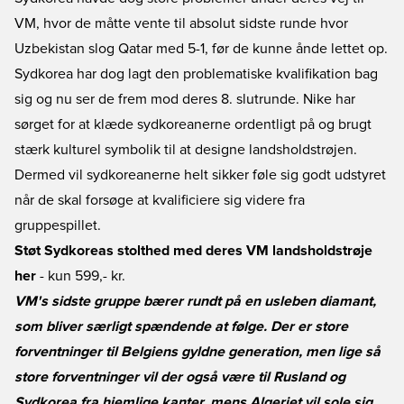
VM, hvor de måtte vente til absolut sidste runde hvor
Uzbekistan slog Qatar med 5-1, før de kunne ånde lettet op.
Sydkorea har dog lagt den problematiske kvalifikation bag
sig og nu ser de frem mod deres 8. slutrunde. Nike har
sørget for at klæde sydkoreanerne ordentligt på og brugt
stærk kulturel symbolik til at designe landsholdstrøjen.
Dermed vil sydkoreanerne helt sikker føle sig godt udstyret
når de skal forsøge at kvalificiere sig videre fra
gruppespillet.
Støt Sydkoreas stolthed med deres VM landsholdstrøje
her
- kun 599,- kr.
VM's sidste gruppe bærer rundt på en usleben diamant,
som bliver særligt spændende at følge. Der er store
forventninger til Belgiens gyldne generation, men lige så
store forventninger vil der også være til Rusland og
Sydkorea fra hjemlige kanter, mens Algeriet vil sole sig