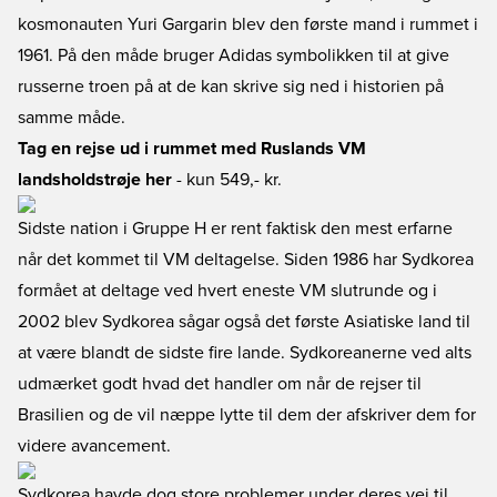
kosmonauten Yuri Gargarin blev den første mand i rummet i
1961. På den måde bruger Adidas symbolikken til at give
russerne troen på at de kan skrive sig ned i historien på
samme måde.
Tag en rejse ud i rummet med Ruslands VM
landsholdstrøje her
- kun 549,- kr.
Sidste nation i Gruppe H er rent faktisk den mest erfarne
når det kommet til VM deltagelse. Siden 1986 har Sydkorea
formået at deltage ved hvert eneste VM slutrunde og i
2002 blev Sydkorea sågar også det første Asiatiske land til
at være blandt de sidste fire lande. Sydkoreanerne ved alts
udmærket godt hvad det handler om når de rejser til
Brasilien og de vil næppe lytte til dem der afskriver dem for
videre avancement.
Sydkorea havde dog store problemer under deres vej til