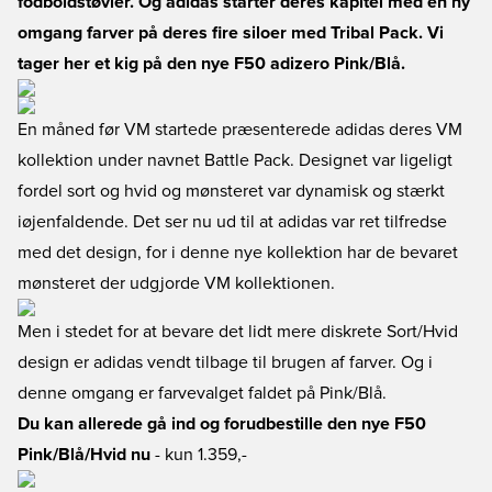
fodboldstøvler. Og adidas starter deres kapitel med en ny
omgang farver på deres fire siloer med Tribal Pack. Vi
tager her et kig på den nye F50 adizero Pink/Blå.
En måned før VM startede præsenterede adidas deres VM
kollektion under navnet Battle Pack. Designet var ligeligt
fordel sort og hvid og mønsteret var dynamisk og stærkt
iøjenfaldende. Det ser nu ud til at adidas var ret tilfredse
med det design, for i denne nye kollektion har de bevaret
mønsteret der udgjorde VM kollektionen.
Men i stedet for at bevare det lidt mere diskrete Sort/Hvid
design er adidas vendt tilbage til brugen af farver. Og i
denne omgang er farvevalget faldet på Pink/Blå.
Du kan allerede gå ind og forudbestille den nye F50
Pink/Blå/Hvid nu
- kun 1.359,-