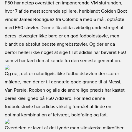
F50 har netop overstået en imponerende VM slutrunden,
hvor 7 af de mest scorende spillere, heriblandt Golden Boot
vinder James Rodriguez fra Colombia med 6 mål, optrådte
med F50 støvler. Derme fik adidas virkelig understreget at
deres letvægter ikke bare er en god fodboldstøvle, men
blandt de absolut bedste angrebsstøvler. Og der er da
derfor heller ikke noget at sige til at adidas har bevaret F50
som vi har lært den at kende fra den seneste generation.
Og nej, det er naturligvis ikke fodboldstøvlen der scorer
målene, men der er til gengæld gode grunde til at Messi,
Van Persie, Robben og alle de andre lige præcis har kastet
deres kærlighed på F50 Adizero. For med denne
fodboldstøvle har adidas virkelig formået at finde en
optimal kombination af letvægt, boldføling og fart.
Overdelen er lavet af det tynde men slidstærke mikrofiber