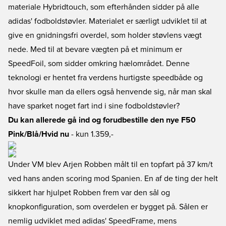
materiale Hybridtouch, som efterhånden sidder på alle
adidas' fodboldstøvler. Materialet er særligt udviklet til at
give en gnidningsfri overdel, som holder støvlens vægt
nede. Med til at bevare vægten på et minimum er
SpeedFoil, som sidder omkring hælområdet. Denne
teknologi er hentet fra verdens hurtigste speedbåde og
hvor skulle man da ellers også henvende sig, når man skal
have sparket noget fart ind i sine fodboldstøvler?
Du kan allerede gå ind og forudbestille den nye F50
Pink/Blå/Hvid nu
- kun 1.359,-
Under VM blev Arjen Robben målt til en topfart på 37 km/t
ved hans anden scoring mod Spanien. En af de ting der helt
sikkert har hjulpet Robben frem var den sål og
knopkonfiguration, som overdelen er bygget på. Sålen er
nemlig udviklet med adidas' SpeedFrame, mens