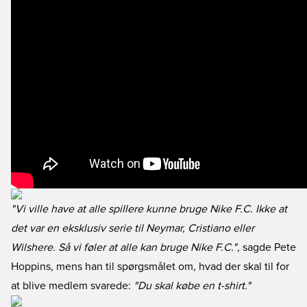
"Vi ville have at alle spillere kunne bruge Nike F.C. Ikke at
det var en eksklusiv serie til Neymar, Cristiano eller
Wilshere. Så vi føler at alle kan bruge Nike F.C."
, sagde Pete
Hoppins, mens han til spørgsmålet om, hvad der skal til for
at blive medlem svarede:
"Du skal købe en t-shirt."