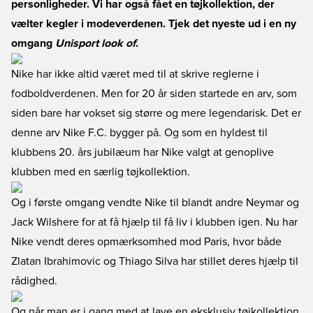
personligheder. Vi har også fået en tøjkollektion, der
vælter kegler i modeverdenen. Tjek det nyeste ud i en ny
omgang
Unisport look of
.
Nike har ikke altid været med til at skrive reglerne i
fodboldverdenen. Men for 20 år siden startede en arv, som
siden bare har vokset sig større og mere legendarisk. Det er
denne arv Nike F.C. bygger på. Og som en hyldest til
klubbens 20. års jubilæum har Nike valgt at genoplive
klubben med en særlig tøjkollektion.
Og i første omgang vendte Nike til blandt andre Neymar og
Jack Wilshere for at få hjælp til få liv i klubben igen. Nu har
Nike vendt deres opmærksomhed mod Paris, hvor både
Zlatan Ibrahimovic og Thiago Silva har stillet deres hjælp til
rådighed.
Og når man er i gang med at lave en eksklusiv tøjkollektion,