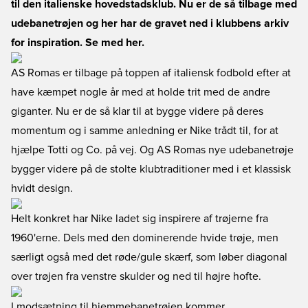
til den italienske hovedstadsklub. Nu er de så tilbage med
udebanetrøjen og her har de gravet ned i klubbens arkiv
for inspiration. Se med her.
AS Romas
er tilbage på toppen af italiensk fodbold efter at
have kæmpet nogle år med at holde trit med de andre
giganter. Nu er de så klar til at bygge videre på deres
momentum og i samme anledning er Nike trådt til, for at
hjælpe Totti og Co. på vej. Og
AS Romas nye udebanetrøje
bygger videre på de stolte klubtraditioner med i et klassisk
hvidt design.
Helt konkret har Nike ladet sig inspirere af trøjerne fra
1960'erne. Dels med den dominerende hvide trøje, men
særligt også med det røde/gule skærf, som løber diagonal
over trøjen fra venstre skulder og ned til højre hofte.
I modsætning til hjemmebanetrøjen kommer