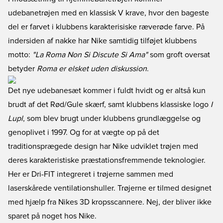
udebanetrøjen med en klassisk V krave, hvor den bageste
del er farvet i klubbens karakterisiske ræverøde farve. På
indersiden af nakke har Nike samtidig tilføjet klubbens
motto:
"La Roma Non Si Discute Si Ama"
som groft oversat
betyder
Roma er elsket uden diskussion
.
Det
nye udebanesæt
kommer i fuldt hvidt og er altså kun
brudt af det Rød/Gule skærf, samt klubbens klassiske logo
I
Lupl
, som blev brugt under klubbens grundlæggelse og
genoplivet i 1997. Og for at vægte op på det
traditionsprægede design har Nike udviklet trøjen med
deres karakteristiske præstationsfremmende teknologier.
Her er Dri-FIT integreret i trøjerne sammen med
laserskårede ventilationshuller. Trøjerne er tilmed designet
med hjælp fra Nikes 3D kropsscannere. Nej, der bliver ikke
sparet på noget hos Nike.