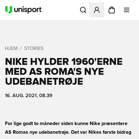
Åbner en Modal til at logge 
HJEM
STORIES
NIKE HYLDER 1960'ERNE
MED AS ROMA'S NYE
UDEBANETRØJE
16. AUG. 2021, 08.39
For lige godt to måneder siden kunne Nike præsentere
AS Romas nye udebanetrøje
. Det var Nikes første bidrag