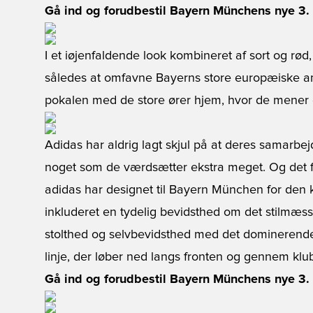
Gå ind og forudbestil Bayern Münchens nye 3. t
I et iøjenfaldende look kombineret af sort og rød,
således at omfavne Bayerns store europæiske ambi
pokalen med de store ører hjem, hvor de mener d
Adidas har aldrig lagt skjul på at deres sama
noget som de værdsætter ekstra meget. Og det fr
adidas har designet til Bayern München for den k
inkluderet en tydelig bevidsthed om det stilmæss
stolthed og selvbevidsthed med det dominerende 
linje, der løber ned langs fronten og gennem klu
Gå ind og forudbestil Bayern Münchens nye 3. t