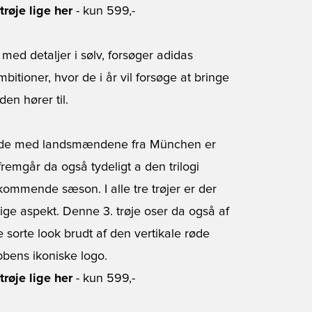
røje lige her
- kun 599,-
 med detaljer i sølv, forsøger adidas
tioner, hvor de i år vil forsøge at bringe
en hører til.
rbejde med landsmændene fra München er
emgår da også tydeligt a den trilogi
ommende sæson. I alle tre trøjer er der
ige aspekt. Denne 3. trøje oser da også af
sorte look brudt af den vertikale røde
bbens ikoniske logo.
røje lige her
- kun 599,-