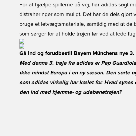
For at hjælpe spillerne på vej, har adidas søgt mo
distraheringer som muligt. Det har de dels gjort v
bruge et letvægtsmateriale, samtidig med at de b
som sørger for at holde trøjen tør ved at lede fu
Gå ind og forudbestil Bayern Münchens nye 3. t
Med denne 3. trøje fra adidas er Pep Guardiolas
ikke mindst Europa i en ny sæson. Den sorte og 
som adidas virkelig har kælet for. Hvad synes
den ind med hjemme- og udebanetrøjen?