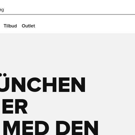
øg
Tilbud
Outlet
ÜNCHEN
 ER
 MED DEN