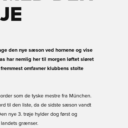
ØJE
t tage den nye sæson ved hornene og vise
s har nemlig her til morgen løftet sløret
g fremmest omfavner klubbens stolte
ekorder som de tyske mestre fra München.
 til den liste, da de sidste sæson vandt
Den nye 3. trøje hylder dog først og
 landets grænser.