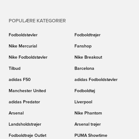
POPULÆRE KATEGORIER
Fodboldstøvler
Fodboldtrøjer
Nike Mercurial
Fanshop
Nike Fodboldstøvler
Nike Breakout
Tilbud
Barcelona
adidas F50
adidas Fodboldstøvler
Manchester United
Fodboldtøj
adidas Predator
Liverpool
Arsenal
Nike Phantom
Landsholdstrøjer
Arsenal trøjer
Fodboldtrøje Outlet
PUMA Showtime