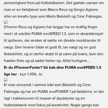
personlighed frem på fodboldbanen. Det gælder uanset om
man er en fartdjævel som Marco Reus og Sergio Agüero
eller en kreativ type som Mario Balotelli og Cesc Fabregas.
D'herrer Reus og Agüero har begge har en kraftig finger
med i at udvikle PUMA evoSPEED 1.3, som er skræddersyet
til spilleren, der ønsker at sætte sin direkte modstander til
vægs. Den leverer både et godt fit, lav vægt og en god
fleksibilitet, og er derfor skabt til at være på tværs, lave den
frække finte og så sætte farten op. Altid hurtigere...
Er du #ForeverFaster? Så køb dine PUMA evoSPEED 1.3
lige her
- kun 1.359,- kr.
Er man omvendt i samme båd som Balotelli og Cesc
Fabregas og har sin PUMA evoPOWER 1 på fødderne, er der
lagt i kakkelovnen til masser af skydstyrke og en
fodboldstøvle med fokus på kreativitet. Nogle gange kan