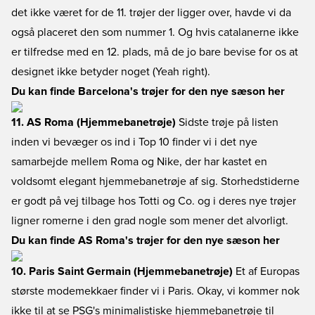
det ikke været for de 11. trøjer der ligger over, havde vi da
også placeret den som nummer 1. Og hvis catalanerne ikke
er tilfredse med en 12. plads, må de jo bare bevise for os at
designet ikke betyder noget (Yeah right).
Du kan finde Barcelona's trøjer for den nye sæson her
11. AS Roma (Hjemmebanetrøje)
Sidste trøje på listen
inden vi bevæger os ind i Top 10 finder vi i det nye
samarbejde mellem Roma og Nike, der har kastet en
voldsomt elegant hjemmebanetrøje af sig. Storhedstiderne
er godt på vej tilbage hos Totti og Co. og i deres nye trøjer
ligner romerne i den grad nogle som mener det alvorligt.
Du kan finde AS Roma's trøjer for den nye sæson her
10. Paris Saint Germain (Hjemmebanetrøje)
Et af Europas
største modemekkaer finder vi i Paris. Okay, vi kommer nok
ikke til at se PSG's minimalistiske hjemmebanetrøje til