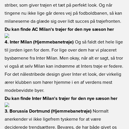
striber, som giver trøjen et tæt på perfekt look. Og når
tingene nu ikke lige går deres vej på fodboldbanen, så kan
milaneserne da glæde sig over lidt succes på trøjefronten.
Du kan finde AC Milan's trøjer for den nye sæson her
4. Inter Milan (Hjemmebanetrøje)
Og så faldt det hele lige
til jorden igen for dem. For lige over dem har vi placeret
bysbørnene fra Inter Milan. Men okay, når alt er sagt, så tror
vi også at selv Milan kan indrømme at Inters trøje er federe.
For det nålestribede design giver Inter et look, der virkelig
ærer klubben som hører hjemme i en af verdens mest
modebevidste byer.
Du kan finde Inter Milan's trøjer for den nye sæson her
3. Borussia Dortmund (Hjemmebanetrøje)
Normalt
anerkender vi ikke ligefrem tyskerne for at være
deciderede trendsættere. Bevares, de har både givet os