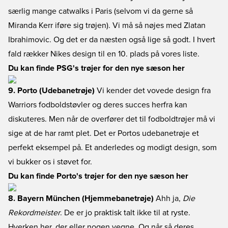
særlig mange catwalks i Paris (selvom vi da gerne så
Miranda Kerr iføre sig trøjen). Vi må så nøjes med Zlatan
Ibrahimovic. Og det er da næsten også lige så godt. I hvert
fald rækker Nikes design til en 10. plads på vores liste.
Du kan finde PSG's trøjer for den nye sæson her
9. Porto (Udebanetrøje)
Vi kender det vovede design fra
Warriors fodboldstøvler og deres succes herfra kan
diskuteres. Men når de overfører det til fodboldtrøjer må vi
sige at de har ramt plet. Det er Portos udebanetrøje et
perfekt eksempel på. Et anderledes og modigt design, som
vi bukker os i støvet for.
Du kan finde Porto's trøjer for den nye sæson her
8. Bayern München (Hjemmebanetrøje)
Ahh ja,
Die
Rekordmeister
. De er jo praktisk talt ikke til at ryste.
Hverken her, der eller nogen vegne. Og når så deres