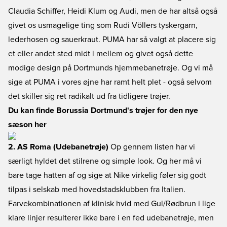
Claudia Schiffer, Heidi Klum og Audi, men de har altså også
givet os usmagelige ting som Rudi Völlers tyskergarn,
lederhosen og sauerkraut. PUMA har så valgt at placere sig
et eller andet sted midt i mellem og givet også dette
modige design på Dortmunds hjemmebanetrøje. Og vi må
sige at PUMA i vores øjne har ramt helt plet - også selvom
det skiller sig ret radikalt ud fra tidligere trøjer.
Du kan finde Borussia Dortmund's trøjer for den nye
sæson her
2. AS Roma (Udebanetrøje)
Op gennem listen har vi
særligt hyldet det stilrene og simple look. Og her må vi
bare tage hatten af og sige at Nike virkelig føler sig godt
tilpas i selskab med hovedstadsklubben fra Italien.
Farvekombinationen af klinisk hvid med Gul/Rødbrun i lige
klare linjer resulterer ikke bare i en fed udebanetrøje, men