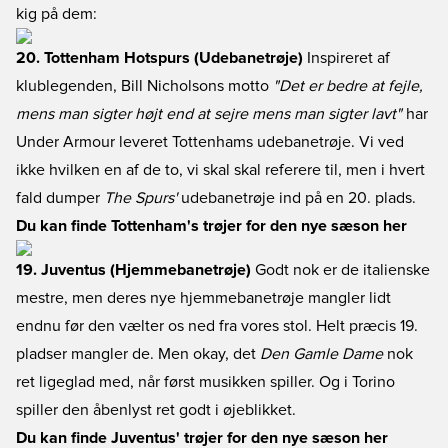
kig på dem:
20. Tottenham Hotspurs (Udebanetrøje)
Inspireret af
klublegenden, Bill Nicholsons motto
"Det er bedre at fejle,
mens man sigter højt end at sejre mens man sigter lavt"
har
Under Armour leveret Tottenhams udebanetrøje. Vi ved
ikke hvilken en af de to, vi skal skal referere til, men i hvert
fald dumper
The Spurs'
udebanetrøje ind på en 20. plads.
Du kan finde Tottenham's trøjer for den nye sæson her
19. Juventus (Hjemmebanetrøje)
Godt nok er de italienske
mestre, men deres nye hjemmebanetrøje mangler lidt
endnu før den vælter os ned fra vores stol. Helt præcis 19.
pladser mangler de. Men okay, det
Den Gamle Dame
nok
ret ligeglad med, når først musikken spiller. Og i Torino
spiller den åbenlyst ret godt i øjeblikket.
Du kan finde Juventus' trøjer for den nye sæson her