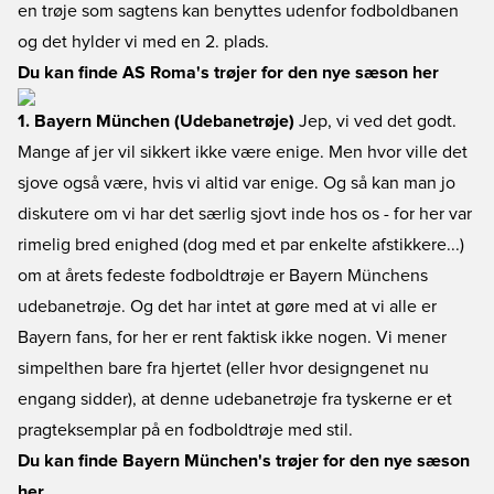
en trøje som sagtens kan benyttes udenfor fodboldbanen
og det hylder vi med en 2. plads.
Du kan finde AS Roma's trøjer for den nye sæson her
1. Bayern München (Udebanetrøje)
Jep, vi ved det godt.
Mange af jer vil sikkert ikke være enige. Men hvor ville det
sjove også være, hvis vi altid var enige. Og så kan man jo
diskutere om vi har det særlig sjovt inde hos os - for her var
rimelig bred enighed (dog med et par enkelte afstikkere...)
om at årets fedeste fodboldtrøje er Bayern Münchens
udebanetrøje. Og det har intet at gøre med at vi alle er
Bayern fans, for her er rent faktisk ikke nogen. Vi mener
simpelthen bare fra hjertet (eller hvor designgenet nu
engang sidder), at denne udebanetrøje fra tyskerne er et
pragteksemplar på en fodboldtrøje med stil.
Du kan finde Bayern München's trøjer for den nye sæson
her