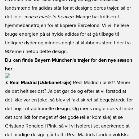
landsmænd fra adidas står for at designe deres trøjer, så er
det jo et
match made in heaven
. Mange har kritiseret
hjemmebanetrøjen for at kopiere Barcelona. Vi vil hellere
bruge energien på at hylde adidas for at gå tilbage til
tidligere dyder og mindes nogle af klubbens store tider fra
90'erne i netop dette design.
Du kan finde Bayern München's trøjer for den nye sæson
her
7. Real Madrid (Udebanetrøje)
Real Madrid i pink!? Mener
de det helt seriøst? Ja det gør de og efter at vi forstod at
det ikke var en joke, så blev vi faktisk ret så begejstrede for
det højst utraditionelle design. Og mens nogle nok vil finde
det som lidt for meget af det gode (eller komiske) at se
Cristiano Ronaldo i Pink, så vil vi isoleret set anerkende at
det modige design går helt i Real Madrids fandenivoldske