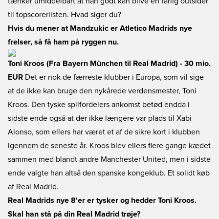
tænker umiddelbart at han godt kan blive en farlig outsider
til topscorerlisten. Hvad siger du?
Hvis du mener at Mandzukic er Atletico Madrids nye
frelser, så få ham på ryggen nu.
Toni Kroos (Fra Bayern München til Real Madrid) - 30 mio.
EUR
Det er nok de færreste klubber i Europa, som vil sige
at de ikke kan bruge den nykårede verdensmester, Toni
Kroos. Den tyske spilfordelers ankomst betød endda i
sidste ende også at der ikke længere var plads til Xabi
Alonso, som ellers har været et af de sikre kort i klubben
igennem de seneste år. Kroos blev ellers flere gange kædet
sammen med blandt andre Manchester United, men i sidste
ende valgte han altså den spanske kongeklub. Et solidt køb
af Real Madrid.
Real Madrids nye 8'er er tysker og hedder Toni Kroos.
Skal han stå på din Real Madrid trøje?