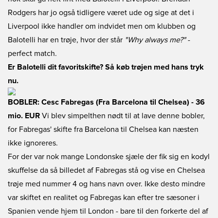
Rodgers har jo også tidligere været ude og sige at det i
Liverpool ikke handler om indvidet men om klubben og
Balotelli har en trøje, hvor der står
"Why always me?"
-
perfect match.
Er Balotelli dit favoritskifte? Så køb trøjen med hans tryk
nu.
BOBLER: Cesc Fabregas (Fra Barcelona til Chelsea) - 36
mio. EUR
Vi blev simpelthen nødt til at lave denne bobler,
for Fabregas' skifte fra Barcelona til Chelsea kan næsten
ikke ignoreres.
For der var nok mange Londonske sjæle der fik sig en kodyl
skuffelse da så billedet af Fabregas stå og vise en Chelsea
trøje med nummer 4 og hans navn over. Ikke desto mindre
var skiftet en realitet og Fabregas kan efter tre sæsoner i
Spanien vende hjem til London - bare til den forkerte del af