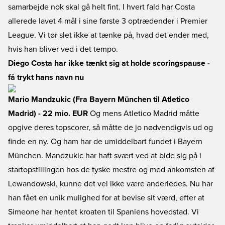
samarbejde nok skal gå helt fint. I hvert fald har Costa
allerede lavet 4 mål i sine første 3 optrædender i Premier
League. Vi tør slet ikke at tænke på, hvad det ender med,
hvis han bliver ved i det tempo.
Diego Costa har ikke tænkt sig at holde scoringspause -
få trykt hans navn nu
Mario Mandzukic (Fra Bayern München til Atletico
Madrid) - 22 mio. EUR
Og mens Atletico Madrid måtte
opgive deres topscorer, så måtte de jo nødvendigvis ud og
finde en ny. Og ham har de umiddelbart fundet i Bayern
München. Mandzukic har haft svært ved at bide sig på i
startopstillingen hos de tyske mestre og med ankomsten af
Lewandowski, kunne det vel ikke være anderledes. Nu har
han fået en unik mulighed for at bevise sit værd, efter at
Simeone har hentet kroaten til Spaniens hovedstad. Vi