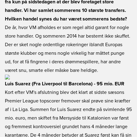
fra kun på sidstedagen at der blev foretaget store
handler. Vi har samlet sommerens 10 største transfers.
Hvilken handel synes du har været sommerens bedste?
De år, hvor VM afholdes er som regel altid garant for nogle
store handler. Og sommeren 2014 har bestemt ikke skuffet.
Der er sket nogle ordentlige rokeringer iblandt Europas
største klubber og mens nogle virkelig har måttet punge
ud, for at få fingrene i deres drømmespillere, har andre
været snu, smarte eller måske bare heldige.
Luis Suarez (Fra Liverpool til Barcelona) - 95 mio. EUR
Kort efter VM's afslutning blev det klart at sidste sæsons
Premier League topscorer fremover skal prøve sine kræfter
af i La Liga. Summen for Luis Suarez endte på svimlende 95
mio. euro, men skiftet fra Mersyside til Katalonien var først
og fremmest kontroversiel grundet hans 4 måneder lange
karantæne. De 4 måneder betyder at Suarez først kan få sin