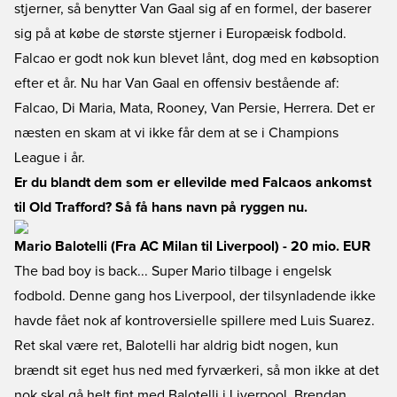
stjerner, så benytter Van Gaal sig af en formel, der baserer
sig på at købe de største stjerner i Europæisk fodbold.
Falcao er godt nok kun blevet lånt, dog med en købsoption
efter et år. Nu har Van Gaal en offensiv bestående af:
Falcao, Di Maria, Mata, Rooney, Van Persie, Herrera. Det er
næsten en skam at vi ikke får dem at se i Champions
League i år.
Er du blandt dem som er ellevilde med Falcaos ankomst
til Old Trafford? Så få hans navn på ryggen nu.
Mario Balotelli (Fra AC Milan til Liverpool) - 20 mio. EUR
The bad boy is back... Super Mario tilbage i engelsk
fodbold. Denne gang hos Liverpool, der tilsynladende ikke
havde fået nok af kontroversielle spillere med Luis Suarez.
Ret skal være ret, Balotelli har aldrig bidt nogen, kun
brændt sit eget hus ned med fyrværkeri, så mon ikke at det
nok skal gå helt fint med Balotelli i Liverpool. Brendan