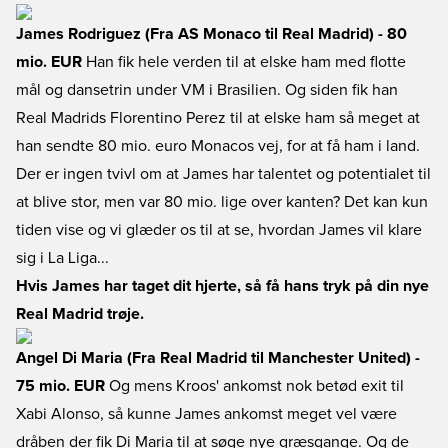
James Rodriguez (Fra AS Monaco til Real Madrid) - 80
mio. EUR
Han fik hele verden til at elske ham med flotte
mål og dansetrin under VM i Brasilien. Og siden fik han
Real Madrids Florentino Perez til at elske ham så meget at
han sendte 80 mio. euro Monacos vej, for at få ham i land.
Der er ingen tvivl om at James har talentet og potentialet til
at blive stor, men var 80 mio. lige over kanten? Det kan kun
tiden vise og vi glæder os til at se, hvordan James vil klare
sig i La Liga...
Hvis James har taget dit hjerte, så få hans tryk på din nye
Real Madrid trøje.
Angel Di Maria (Fra Real Madrid til Manchester United) -
75 mio. EUR
Og mens Kroos' ankomst nok betød exit til
Xabi Alonso, så kunne James ankomst meget vel være
dråben der fik Di Maria til at søge nye græsgange. Og de