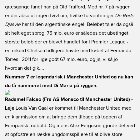
græsgange fandt han på Old Trafford. Med nr. 7 på ryggen
er der absolut ingen tvivl om, hvilke forventninger
De Røde
Djævle
har til den argentinske engel. Beløbet taler da også
sit helt eget sprog. 75 mio. euro er således det ubetinget
største beløb der er blevet handlet for i Premier League -
en rekord Chelsea tidligere havde med købet af Fernando
Torres i 2011 for lige godt 67 mio. euro, og ja, vi så jo
hvordan det gik....
Nummer 7 er legendarisk i Manchester United og nu kan
du få nummeret med Di Maria på ryggen.
Radamel Falcao (Fra AS Monaco til Manchester United) -
Leje
Louis Van Gaal er kommet til Manchester United med
en klar mission om at bringe dem tilbage på toppen af
Europæisk fodbold. Og mens Alex Ferguson gjorde det ved
at opfostre en række ungdomsspillere til at blive store