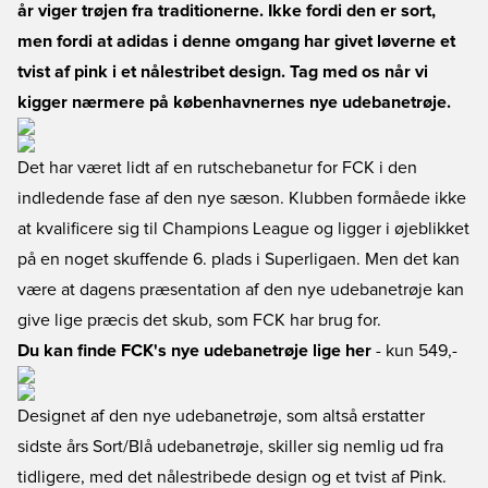
år viger trøjen fra traditionerne. Ikke fordi den er sort,
men fordi at adidas i denne omgang har givet løverne et
tvist af pink i et nålestribet design. Tag med os når vi
kigger nærmere på københavnernes nye udebanetrøje.
Det har været lidt af en rutschebanetur for FCK i den
indledende fase af den nye sæson. Klubben formåede ikke
at kvalificere sig til Champions League og ligger i øjeblikket
på en noget skuffende 6. plads i Superligaen. Men det kan
være at dagens præsentation af den nye udebanetrøje kan
give lige præcis det skub, som FCK har brug for.
Du kan finde FCK's nye udebanetrøje lige her
- kun 549,-
Designet af den nye udebanetrøje, som altså erstatter
sidste års Sort/Blå udebanetrøje, skiller sig nemlig ud fra
tidligere, med det nålestribede design og et tvist af Pink.