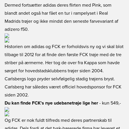
Dermed fortsætter adidas deres flirten med Pink, som
blandt andet også har fået en tur i rampelyset i Real
Madrids trøjer og ikke mindst den seneste farvevariant af
adizero f50.
Historien om adidas og FCK er forholdsvis ny og vi skal blot
tilbage til 2012 for at finde den første FCK trøje med de tre
striber på ærmerne. Her tog de over fra Kappa som havde
sørget for hovedstadsklubbens trøjer siden 2004.
Carlsbergs logo pryder selvfølgelig stadig trøjens bryst.
Carlsberg har således været officiel hovedsponsor for FCK
siden 2002.
Du kan finde FCK's nye udebanetrøje lige her
- kun 549,-
Og FCK er nok fuldt tilfreds med deres partnerskab til
adidas. Dels fordi at det tysk-baserede firma har leveret et