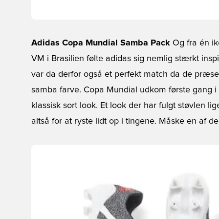
Adidas Copa Mundial Samba Pack
Og fra én ik
VM i Brasilien følte adidas sig nemlig stærkt ins
var da derfor også et perfekt match da de præs
samba farve. Copa Mundial udkom første gang i 19
klassisk sort look. Et look der har fulgt støvlen l
altså for at ryste lidt op i tingene. Måske en af de