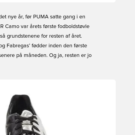
det nye år, før PUMA satte gang i en
R Camo var årets første fodboldstøvle
å grundstenene for resten af året.
 og Fabregas’ fødder inden den første
senere på måneden. Og ja, resten er jo