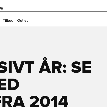
øg
Tilbud
Outlet
IVT ÅR: SE
TED
FRA 2014