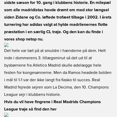
sidste sæson for 10. gang i klubbens historie. En milepæl
som alle madridistas havde drømt om med stor længsel
siden Zidane og Co. løftede trofæet tilbage i 2002. I årets
turnering har adidas valgt at hylde madrilenernes flotte
præstation i en særlig CL trøje. Og den kan du finde i
vores shop netop nu.
Det hele var tæt på at smuldre i hænderne på dem. Helt
inde i dommerens 3. tillægsminut så det ud til at
bysbørnene fra Atletico Madrid skulle ødelægge hele
festen for kongesønnerne. Men da Ramos headede bolden
i mål til 1-1 var der ikke langt fra fiasko til succes. Real
Madrid fejrede sejren som La Decima, den 10. Champions
League sejr i klubbens historie.
Hvis du vil have fingrene i Real Madrids Champions
League trøje så find den her