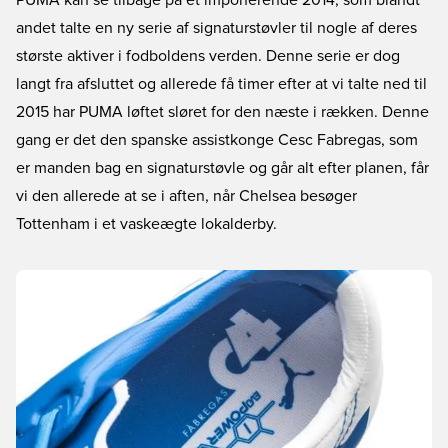
PUMA kan se tilbage på et imponerende 2014, som blandt
andet talte en ny serie af signaturstøvler til nogle af deres
største aktiver i fodboldens verden. Denne serie er dog
langt fra afsluttet og allerede få timer efter at vi talte ned til
2015 har PUMA løftet sløret for den næste i rækken. Denne
gang er det den spanske assistkonge Cesc Fabregas, som
er manden bag en signaturstøvle og går alt efter planen, får
vi den allerede at se i aften, når Chelsea besøger
Tottenham i et vaskeægte lokalderby.