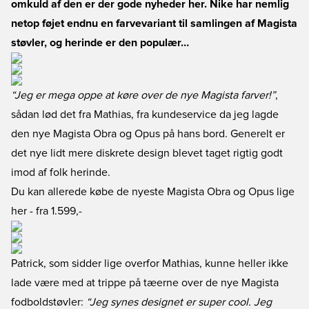
omkuld af den er der gode nyheder her. Nike har nemlig
netop føjet endnu en farvevariant til samlingen af Magista
støvler, og herinde er den populær…
“Jeg er mega oppe at køre over de nye Magista farver!”
,
sådan lød det fra Mathias, fra kundeservice da jeg lagde
den nye Magista Obra og Opus på hans bord. Generelt er
det nye lidt mere diskrete design blevet taget rigtig godt
imod af folk herinde.
Du kan allerede købe de nyeste Magista Obra og Opus lige
her
- fra 1.599,-
Patrick, som sidder lige overfor Mathias, kunne heller ikke
lade være med at trippe på tæerne over de nye Magista
fodboldstøvler:
“Jeg synes designet er super cool. Jeg