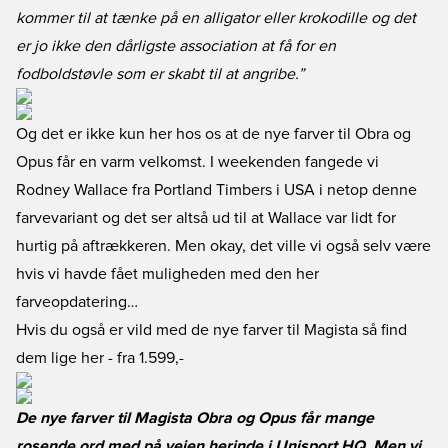
kommer til at tænke på en alligator eller krokodille og det
er jo ikke den dårligste association at få for en
fodboldstøvle som er skabt til at angribe.”
Og det er ikke kun her hos os at de nye farver til Obra og
Opus får en varm velkomst. I weekenden fangede vi
Rodney Wallace fra Portland Timbers i USA i netop denne
farvevariant og det ser altså ud til at Wallace var lidt for
hurtig på aftrækkeren. Men okay, det ville vi også selv være
hvis vi havde fået muligheden med den her
farveopdatering…
Hvis du også er vild med de nye farver til Magista så find
dem lige her
- fra 1.599,-
De nye farver til Magista Obra og Opus får mange
rosende ord med på vejen herinde i Unisport HQ. Men vi