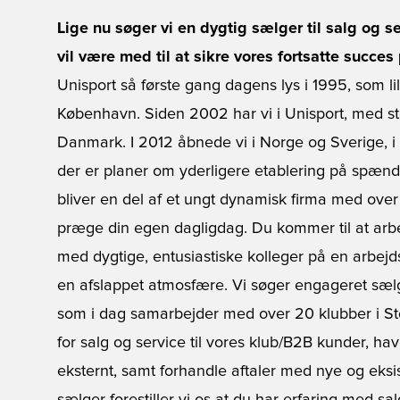
Lige nu søger vi en dygtig sælger til salg og 
vil være med til at sikre vores fortsatte succ
Unisport så første gang dagens lys i 1995, som l
København. Siden 2002 har vi i Unisport, med sto
Danmark. I 2012 åbnede vi i Norge og Sverige, i
der er planer om yderligere etablering på spænd
bliver en del af et ungt dynamisk firma med over 
præge din egen dagligdag. Du kommer til at arbe
med dygtige, entusiastiske kolleger på en arbe
en afslappet atmosfære. Vi søger engageret sælg
som i dag samarbejder med over 20 klubber i St
for salg og service til vores klub/B2B kunder, ha
eksternt, samt forhandle aftaler med nye og eksis