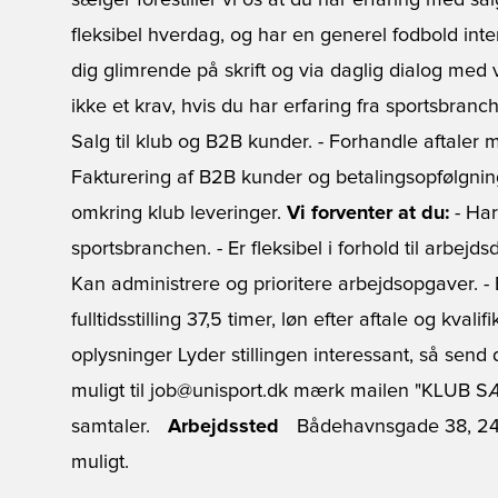
sælger forestiller vi os at du har erfaring med sal
fleksibel hverdag, og har en generel fodbold in
dig glimrende på skrift og via daglig dialog med 
ikke et krav, hvis du har erfaring fra sportsbranc
Salg til klub og B2B kunder. - Forhandle aftaler 
Fakturering af B2B kunder og betalingsopfølgnin
omkring klub leveringer.
Vi forventer at du:
- Har 
sportsbranchen. - Er fleksibel i forhold til arbejd
Kan administrere og prioritere arbejdsopgaver. - 
fulltidsstilling 37,5 timer, løn efter aftale og kv
oplysninger Lyder stillingen interessant, så send
muligt til job@unisport.dk mærk mailen "KLUB SÆ
samtaler.
Arbejdssted
Bådehavnsgade 38, 24
muligt.