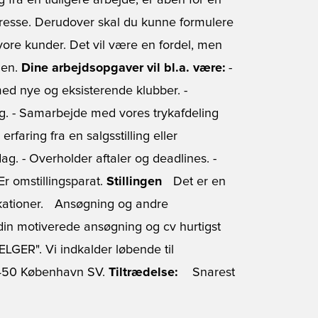
g fra en tidligere arbejde, er åben for en
teresse. Derudover skal du kunne formulere
vore kunder. Det vil være en fordel, men
hen.
Dine arbejdsopgaver vil bl.a. være:
-
med nye og eksisterende klubber. -
g. - Samarbejde med vores trykafdeling
erfaring fra en salgsstilling eller
sdag. - Overholder aftaler og deadlines. -
Er omstillingsparat.
Stillingen
Det er en
alifikationer. Ansøgning og andre
 din motiverede ansøgning og cv hurtigst
LGER". Vi indkalder løbende til
50 København SV.
Tiltrædelse:
Snarest