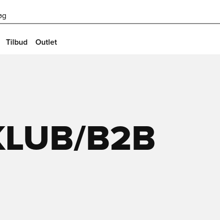
øg
Tilbud
Outlet
KLUB/B2B