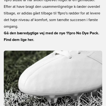
11pro sidste år har siloen oplevet noget af en genfødsel.
Efter at have bragt den usammenlignelige k-læder overdel
tilbage, er adidas gået tilbage til 11pro's rødder for at levere
det høje niveau af komfort, som tændte succesen i første
omgang.
Gå den bæredygtige vej med de nye 11pro No Dye Pack.
Find dem lige her.