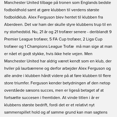
Manchester United tilbage på tronen som Englands bedste
fodboldhold samt at gøre klubben til verdens største
fodboldklub. Alex Ferguson blev hentet til klubben fra
Aberdeen. Det var ham der skulle styre klubbens trup til en
ny storhedstid. Nu, 21 år og 21 trofæer senere - deriblandt 9
Premier League trofæer, 5 FA Cup trofæer, 2 Liga Cup
trofæer og 1 Champions League Trofæ  må man sige at man
er nået et godt stykke, hvis ikke hele vejen. Men
Manchester United har aldrig været kendt som en klub, der
hviler på laurbærrene og derfor arbejder Alex Ferguson og
alle andre i klubben hårdt videre på at føre klubben til flere
store triumfer. Ferguson kender betydningen af den netop
overståede sæsons succes, men er ligeså betaget af at
fortsætte succesen i fremtiden. At vinde titlen i år er
klubbens største bedrift, fordi det er et relativt nyt
sammenspillet hold og af samme grund kan man sagtens