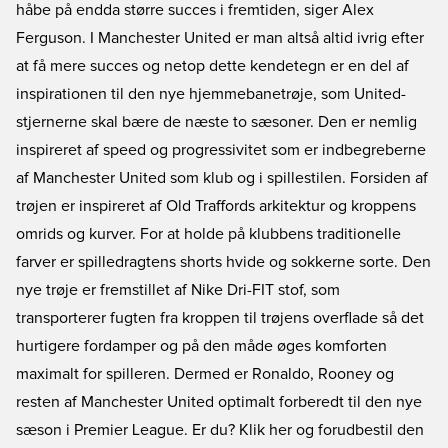
håbe på endda større succes i fremtiden, siger Alex
Ferguson. I Manchester United er man altså altid ivrig efter
at få mere succes og netop dette kendetegn er en del af
inspirationen til den nye hjemmebanetrøje, som United-
stjernerne skal bære de næste to sæsoner. Den er nemlig
inspireret af speed og progressivitet som er indbegreberne
af Manchester United som klub og i spillestilen. Forsiden af
trøjen er inspireret af Old Traffords arkitektur og kroppens
omrids og kurver. For at holde på klubbens traditionelle
farver er spilledragtens shorts hvide og sokkerne sorte. Den
nye trøje er fremstillet af Nike Dri-FIT stof, som
transporterer fugten fra kroppen til trøjens overflade så det
hurtigere fordamper og på den måde øges komforten
maximalt for spilleren. Dermed er Ronaldo, Rooney og
resten af Manchester United optimalt forberedt til den nye
sæson i Premier League. Er du?
Klik her og forudbestil den