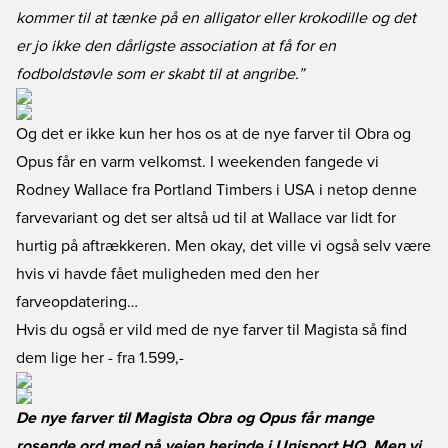
kommer til at tænke på en alligator eller krokodille og det
er jo ikke den dårligste association at få for en
fodboldstøvle som er skabt til at angribe.”
Og det er ikke kun her hos os at de nye farver til Obra og
Opus får en varm velkomst. I weekenden fangede vi
Rodney Wallace fra Portland Timbers i USA i netop denne
farvevariant og det ser altså ud til at Wallace var lidt for
hurtig på aftrækkeren. Men okay, det ville vi også selv være
hvis vi havde fået muligheden med den her
farveopdatering…
Hvis du også er vild med de nye farver til Magista så find
dem lige her
- fra 1.599,-
De nye farver til Magista Obra og Opus får mange
rosende ord med på vejen herinde i Unisport HQ. Men vi