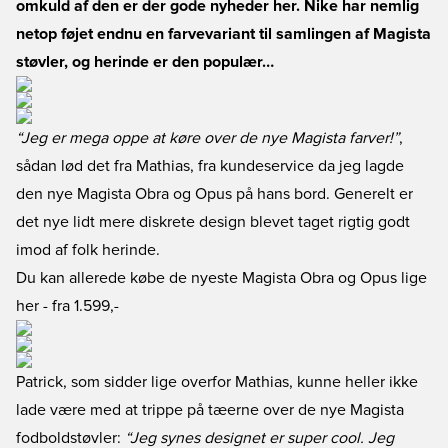
omkuld af den er der gode nyheder her. Nike har nemlig
netop føjet endnu en farvevariant til samlingen af Magista
støvler, og herinde er den populær…
“Jeg er mega oppe at køre over de nye Magista farver!”
,
sådan lød det fra Mathias, fra kundeservice da jeg lagde
den nye Magista Obra og Opus på hans bord. Generelt er
det nye lidt mere diskrete design blevet taget rigtig godt
imod af folk herinde.
Du kan allerede købe de nyeste Magista Obra og Opus lige
her
- fra 1.599,-
Patrick, som sidder lige overfor Mathias, kunne heller ikke
lade være med at trippe på tæerne over de nye Magista
fodboldstøvler:
“Jeg synes designet er super cool. Jeg