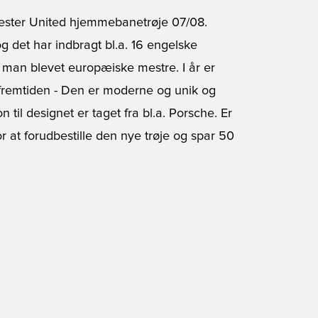
hester United hjemmebanetrøje 07/08.
og det har indbragt bl.a. 16 engelske
 man blevet europæiske mestre. I år er
 fremtiden - Den er moderne og unik og
on til designet er taget fra bl.a. Porsche. Er
or at forudbestille den nye trøje og spar 50