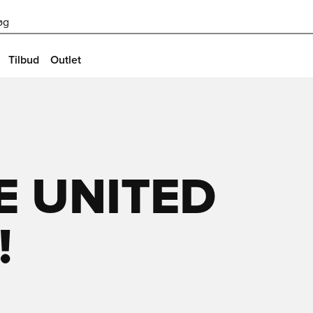
øg
Tilbud
Outlet
E UNITED
!