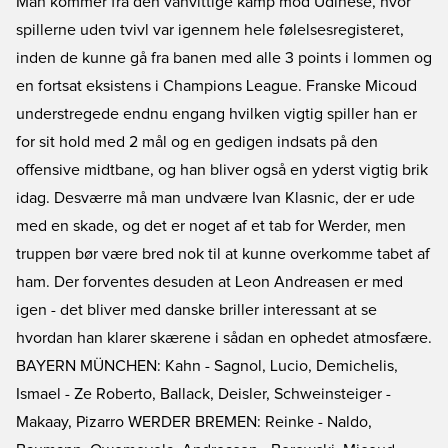
Man kommer fra den vanvittige kamp mod Udinese, hvor
spillerne uden tvivl var igennem hele følelsesregisteret,
inden de kunne gå fra banen med alle 3 points i lommen og
en fortsat eksistens i Champions League. Franske Micoud
understregede endnu engang hvilken vigtig spiller han er
for sit hold med 2 mål og en gedigen indsats på den
offensive midtbane, og han bliver også en yderst vigtig brik
idag. Desværre må man undvære Ivan Klasnic, der er ude
med en skade, og det er noget af et tab for Werder, men
truppen bør være bred nok til at kunne overkomme tabet af
ham. Der forventes desuden at Leon Andreasen er med
igen - det bliver med danske briller interessant at se
hvordan han klarer skærene i sådan en ophedet atmosfære.
BAYERN MÜNCHEN: Kahn - Sagnol, Lucio, Demichelis,
Ismael - Ze Roberto, Ballack, Deisler, Schweinsteiger -
Makaay, Pizarro WERDER BREMEN: Reinke - Naldo,