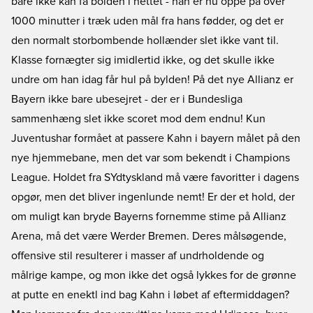
bare ikke kan få bolden i nettet - han er nu oppe på over
1000 minutter i træk uden mål fra hans fødder, og det er
den normalt storbombende hollænder slet ikke vant til.
Klasse fornægter sig imidlertid ikke, og det skulle ikke
undre om han idag får hul på bylden! På det nye Allianz er
Bayern ikke bare ubesejret - der er i Bundesliga
sammenhæng slet ikke scoret mod dem endnu! Kun
Juventushar formået at passere Kahn i bayern målet på den
nye hjemmebane, men det var som bekendt i Champions
League. Holdet fra SYdtyskland må være favoritter i dagens
opgør, men det bliver ingenlunde nemt! Er der et hold, der
om muligt kan bryde Bayerns fornemme stime på Allianz
Arena, må det være Werder Bremen. Deres målsøgende,
offensive stil resulterer i masser af undrholdende og
målrige kampe, og mon ikke det også lykkes for de grønne
at putte en enektl ind bag Kahn i løbet af eftermiddagen?