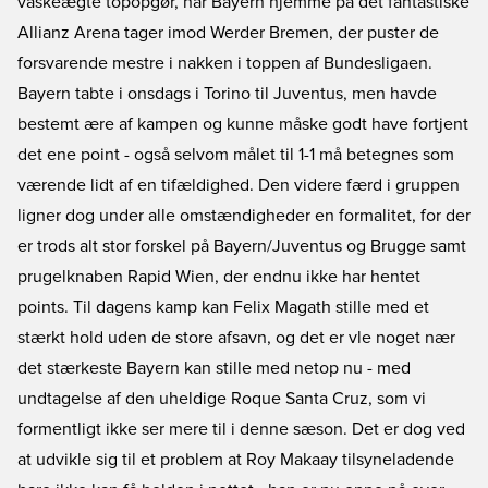
vaskeægte topopgør, når Bayern hjemme på det fantastiske
Allianz Arena tager imod Werder Bremen, der puster de
forsvarende mestre i nakken i toppen af Bundesligaen.
Bayern tabte i onsdags i Torino til Juventus, men havde
bestemt ære af kampen og kunne måske godt have fortjent
det ene point - også selvom målet til 1-1 må betegnes som
værende lidt af en tifældighed. Den videre færd i gruppen
ligner dog under alle omstændigheder en formalitet, for der
er trods alt stor forskel på Bayern/Juventus og Brugge samt
prugelknaben Rapid Wien, der endnu ikke har hentet
points. Til dagens kamp kan Felix Magath stille med et
stærkt hold uden de store afsavn, og det er vle noget nær
det stærkeste Bayern kan stille med netop nu - med
undtagelse af den uheldige Roque Santa Cruz, som vi
formentligt ikke ser mere til i denne sæson. Det er dog ved
at udvikle sig til et problem at Roy Makaay tilsyneladende