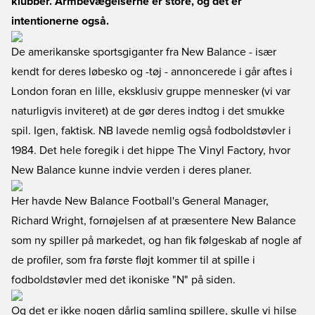
klubber. Armbevægelserne er store, og det er
intentionerne også.
De amerikanske sportsgiganter fra New Balance - især
kendt for deres løbesko og -tøj - annoncerede i går aftes i
London foran en lille, eksklusiv gruppe mennesker (vi var
naturligvis inviteret) at de gør deres indtog i det smukke
spil. Igen, faktisk. NB lavede nemlig også fodboldstøvler i
1984. Det hele foregik i det hippe The Vinyl Factory, hvor
New Balance kunne indvie verden i deres planer.
Her havde New Balance Football's General Manager,
Richard Wright, fornøjelsen af at præsentere New Balance
som ny spiller på markedet, og han fik følgeskab af nogle af
de profiler, som fra første fløjt kommer til at spille i
fodboldstøvler med det ikoniske "N" på siden.
Og det er ikke nogen dårlig samling spillere, skulle vi hilse