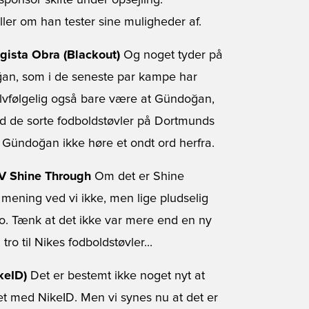
sponsor skifte under opsejling.
er om han tester sine muligheder af.
gista Obra (Blackout)
Og noget tyder på
an, som i de seneste par kampe har
elvfølgelig også bare være at Gündoğan,
med de sorte fodboldstøvler på Dortmunds
l Gündoğan ikke høre et ondt ord herfra.
 V Shine Through
Om det er Shine
e mening ved vi ikke, men lige pludselig
po. Tænk at det ikke var mere end en ny
tro til Nikes fodboldstøvler...
keID)
Det er bestemt ikke noget nyt at
et med NikeID. Men vi synes nu at det er