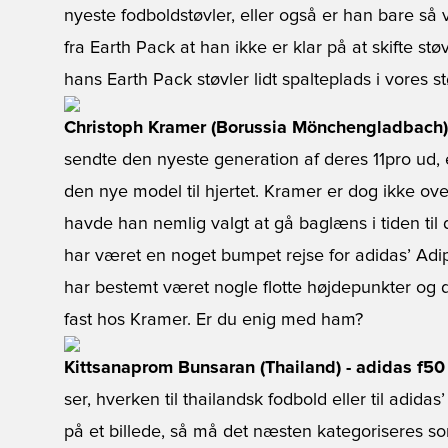
nyeste fodboldstøvler, eller også er han bare så 
fra Earth Pack at han ikke er klar på at skifte stø
hans Earth Pack støvler lidt spalteplads i vores s
Christoph Kramer (Borussia Mönchengladbach) 
sendte den nyeste generation af deres 11pro ud, 
den nye model til hjertet. Kramer er dog ikke 
havde han nemlig valgt at gå baglæns i tiden til 
har været en noget bumpet rejse for adidas’ Ad
har bestemt været nogle flotte højdepunkter og d
fast hos Kramer. Er du enig med ham?
Kittsanaprom Bunsaran (Thailand) - adidas f50
ser, hverken til thailandsk fodbold eller til adida
på et billede, så må det næsten kategoriseres s