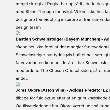
meget skægt at Pogba har optrådt i dette design
med Shine Through for nyligt. Vi kan ikke helt
designere har ladet sig inspirere af franskmande
design team?
Bastian Schweinsteiger (Bayern München) - Ad
sådan set ikke fordi at der mangler farvevarianter
Schweinsteiger har tydeligvis haft et helt særligt 
farvevarianten kom ud i foråret, har Schweinstei
med ordene The Chosen One på siden, så er der tyd
andet.
Jores Okore (Aston Villa) - Adidas Predator LZ 
tilbage for fuld skrue efter at en grim knæskade
Og tilsyneladende har Okore været ude så længe 