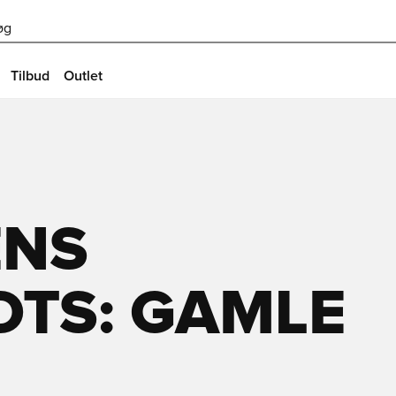
øg
Tilbud
Outlet
ENS
OTS: GAMLE