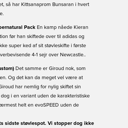
et, så har Kittsanaprom Bunsaran i hvert
e.
pernatural Pack
En kamp nåede Kieran
on før han skiftede over til adidas og
ke super ked af sit støvleskifte i første
verbevisende 4-1 sejr over Newcastle..
ustom)
Det samme er Giroud nok, som
rmen. Og det kan da meget vel være at
iroud har nemlig for nylig skiftet sin
i en variant uden de karakteristiske
 nærmest helt en evoSPEED uden de
ets sidste støvlespot. Vi stopper dog ikke