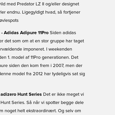
vild med Predator LZ II og/eller designet
vler endnu. Ligegyldigt hvad, så fortjener
tøvlespots
- Adidas Adipure 11Pro
Siden adidas
er det som om at en stor gruppe har taget
overvældende imponeret. I weekenden
den 1. model af 11Pro generationen. Det
ipure siden den kom frem i 2007, men der
enne model fra 2012 har tydeligvis sat sig
 adizero Hunt Series
Det er ikke meget vi
s’ Hunt Series. Så når vi spotter begge dele
om noget helt ekstraordinært. Og selv om