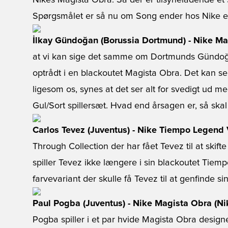
Nikes Magista Obra. Så der er tilsyneladende et 
Spørgsmålet er så nu om Song ender hos Nike ell
İlkay Gündoğan (Borussia Dortmund) - Nike Ma
at vi kan sige det samme om Dortmunds Gündoğ
optrådt i en blackoutet Magista Obra. Det kan s
ligesom os, synes at det ser alt for svedigt ud 
Gul/Sort spillersæt. Hvad end årsagen er, så ska
Carlos Tevez (Juventus) - Nike Tiempo Legend
Through Collection der har fået Tevez til at skift
spiller Tevez ikke længere i sin blackoutet Tiem
farvevariant der skulle få Tevez til at genfinde sin 
Paul Pogba (Juventus) - Nike Magista Obra (Ni
Pogba spiller i et par hvide Magista Obra design