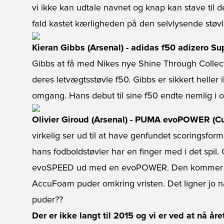
vi ikke kan udtale navnet og knap kan stave til d
fald kastet kærligheden på den selvlysende støvl
Kieran Gibbs (Arsenal) - adidas f50 adizero Su
Gibbs at få med Nikes nye Shine Through Collecti
deres letvægtsstøvle f50. Gibbs er sikkert heller ik
omgang. Hans debut til sine f50 endte nemlig i o
Olivier Giroud (Arsenal) - PUMA evoPOWER (C
virkelig ser ud til at have genfundet scoringsfo
hans fodboldstøvler har en finger med i det spil. G
evoSPEED ud med en evoPOWER. Den kommer dog 
AccuFoam puder omkring vristen. Det ligner jo
puder??
Der er ikke langt til 2015 og vi er ved at nå år