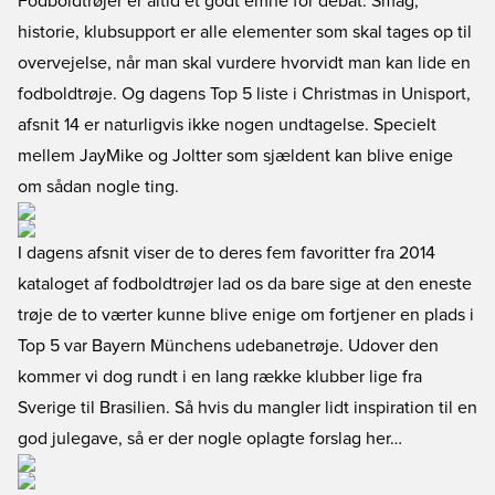
Fodboldtrøjer er altid et godt emne for debat. Smag,
historie, klubsupport er alle elementer som skal tages op til
overvejelse, når man skal vurdere hvorvidt man kan lide en
fodboldtrøje. Og dagens Top 5 liste i Christmas in Unisport,
afsnit 14 er naturligvis ikke nogen undtagelse. Specielt
mellem JayMike og Joltter som sjældent kan blive enige
om sådan nogle ting.
I dagens afsnit viser de to deres fem favoritter fra 2014
kataloget af fodboldtrøjer lad os da bare sige at den eneste
trøje de to værter kunne blive enige om fortjener en plads i
Top 5 var Bayern Münchens udebanetrøje. Udover den
kommer vi dog rundt i en lang række klubber lige fra
Sverige til Brasilien. Så hvis du mangler lidt inspiration til en
god julegave, så er der nogle oplagte forslag her…