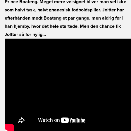
Prince Boateng. Meget mere velsignet bliver man vel ikke
som halvt tysk, halvt ghanesisk fodboldspiller. Joltter har
efterhånden mødt Boateng et par gange, men aldrig før i
han hjemby, hvor det hele startede. Men den chance fik
Joltter så for nylig…