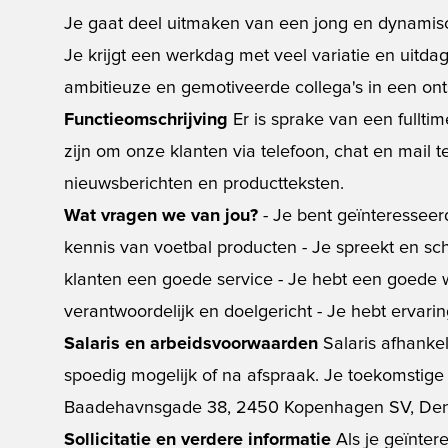
Je gaat deel uitmaken van een jong en dynamis
Je krijgt een werkdag met veel variatie en uit
ambitieuze en gemotiveerde collega's in een ont
Functieomschrijving
Er is sprake van een fulltim
zijn om onze klanten via telefoon, chat en mail t
nieuwsberichten en productteksten.
Wat vragen we van jou?
- Je bent geïnteresseerd
kennis van voetbal producten - Je spreekt en sch
klanten een goede service - Je hebt een goede w
verantwoordelijk en doelgericht - Je hebt ervari
Salaris en arbeidsvoorwaarden
Salaris afhankel
spoedig mogelijk of na afspraak. Je toekomstig
Baadehavnsgade 38, 2450 Kopenhagen SV, De
Sollicitatie en verdere informatie
Als je geïntere