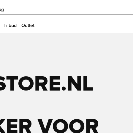
øg
Tilbud
Outlet
STORE.NL
ER VOOR