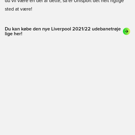
du vil være en del af dette, så er Unisport det helt rigtige
sted at være!
Du kan købe den nye Liverpool 2021/22 udebanetrøje
lige her!