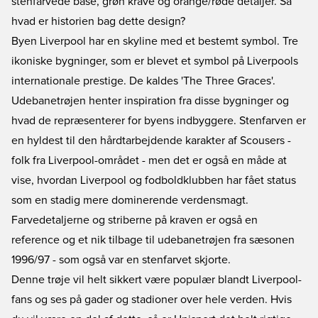
stenfarvede base, grøn krave og orange/røde detaljer. Så
hvad er historien bag dette design?
Byen Liverpool har en skyline med et bestemt symbol. Tre
ikoniske bygninger, som er blevet et symbol på Liverpools
internationale prestige. De kaldes 'The Three Graces'.
Udebanetrøjen henter inspiration fra disse bygninger og
hvad de repræsenterer for byens indbyggere. Stenfarven er
en hyldest til den hårdtarbejdende karakter af Scousers -
folk fra Liverpool-området - men det er også en måde at
vise, hvordan Liverpool og fodboldklubben har fået status
som en stadig mere dominerende verdensmagt.
Farvedetaljerne og striberne på kraven er også en
reference og et nik tilbage til udebanetrøjen fra sæsonen
1996/97 - som også var en stenfarvet skjorte.
Denne trøje vil helt sikkert være populær blandt Liverpool-
fans og ses på gader og stadioner over hele verden. Hvis