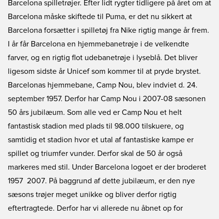
Barcelona spilletrøjer. Efter lidt rygter tidligere på året om at
Barcelona måske skiftede til Puma, er det nu sikkert at
Barcelona forsætter i spilletøj fra Nike rigtig mange år frem.
I år får Barcelona en hjemmebanetrøje i de velkendte
farver, og en rigtig flot udebanetrøje i lyseblå. Det bliver
ligesom sidste år Unicef som kommer til at pryde brystet.
Barcelonas hjemmebane, Camp Nou, blev indviet d. 24.
september 1957. Derfor har Camp Nou i 2007-08 sæsonen
50 års jubilæum. Som alle ved er Camp Nou et helt
fantastisk stadion med plads til 98.000 tilskuere, og
samtidig et stadion hvor et utal af fantastiske kampe er
spillet og triumfer vunder. Derfor skal de 50 år også
markeres med stil. Under Barcelona logoet er der broderet
1957  2007. På baggrund af dette jubilæum, er den nye
sæsons trøjer meget unikke og bliver derfor rigtig
eftertragtede. Derfor har vi allerede nu åbnet op for