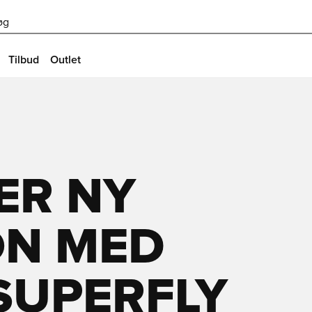
øg
Tilbud
Outlet
ER NY
ON MED
SUPERFLY