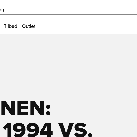
øg
Tilbud
Outlet
NEN:
1994 VS.