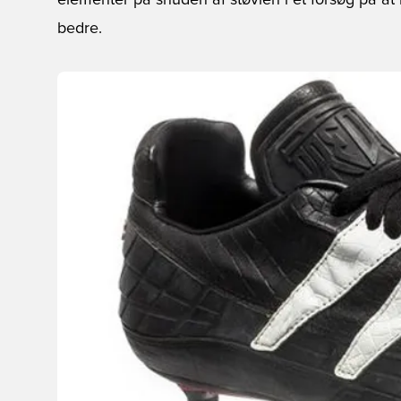
elementer på snuden af støvlen i et forsøg på at
bedre.