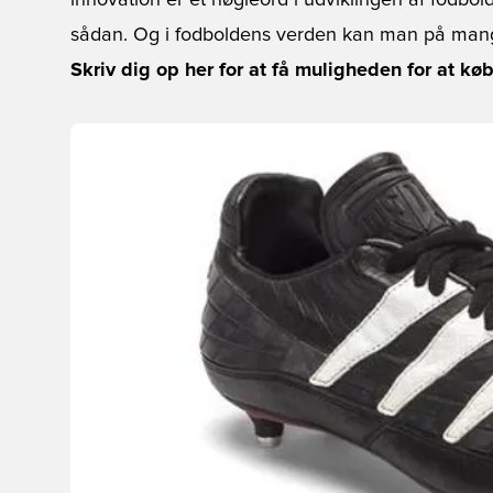
innovation er et nøgleord i udviklingen af fodbold
sådan. Og i fodboldens verden kan man på mang
Skriv dig op her for at få muligheden for at kø