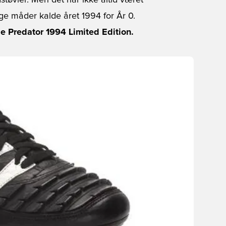
støvler. Men det har ikke altid været
e måder kalde året 1994 for År 0.
be Predator 1994 Limited Edition.