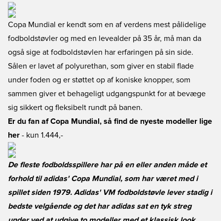
Copa Mundial er kendt som en af verdens mest pålidelige
fodboldstøvler og med en levealder på 35 år, må man da
også sige at fodboldstøvlen har erfaringen på sin side.
Sålen er lavet af polyurethan, som giver en stabil flade
under foden og er støttet op af koniske knopper, som
sammen giver et behageligt udgangspunkt for at bevæge
sig sikkert og fleksibelt rundt på banen.
Er du fan af Copa Mundial, så find de nyeste modeller lige
her
- kun 1.444,-
De fleste fodboldsspillere har på en eller anden måde et
forhold til adidas' Copa Mundial, som har været med i
spillet siden 1979. Adidas' VM fodboldstøvle lever stadig i
bedste velgående og det har adidas sat en tyk streg
under ved at udgive to modeller med et klassisk look.