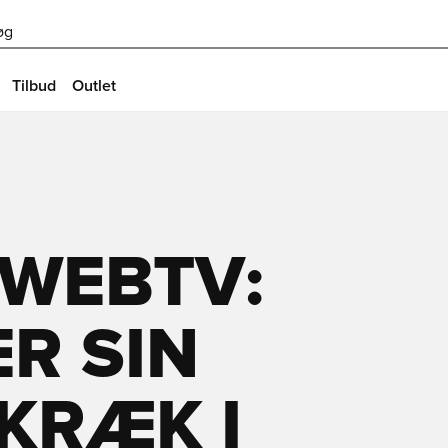
øg
Tilbud
Outlet
 WEBTV:
ER SIN
KRÆK I