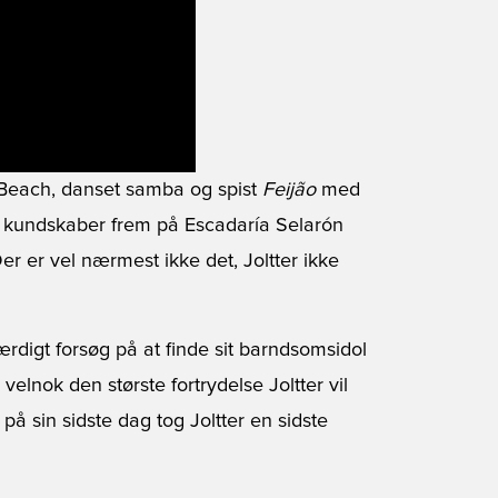
Beach, danset samba og spist
Feijão
med
ske kundskaber frem på Escadaría Selarón
r er vel nærmest ikke det, Joltter ikke
hærdigt forsøg på at finde sit barndsomsidol
velnok den største fortrydelse Joltter vil
å sin sidste dag tog Joltter en sidste