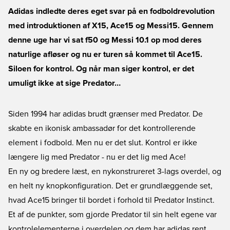
Adidas indledte deres eget svar på en fodboldrevolution
med introduktionen af X15, Ace15 og Messi15. Gennem
denne uge har vi sat f50 og Messi 10.1 op mod deres
naturlige afløser og nu er turen så kommet til Ace15.
Siloen for kontrol. Og når man siger kontrol, er det
umuligt ikke at sige Predator…
Siden 1994 har adidas brudt grænser med Predator. De
skabte en ikonisk ambassadør for det kontrollerende
element i fodbold. Men nu er det slut. Kontrol er ikke
længere lig med Predator - nu er det lig med Ace!
En ny og bredere læst, en nykonstrureret 3-lags overdel, og
en helt ny knopkonfiguration. Det er grundlæggende set,
hvad Ace15 bringer til bordet i forhold til Predator Instinct.
Et af de punkter, som gjorde Predator til sin helt egene var
kontrolelementerne i overdelen og dem har adidas rent