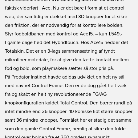
faktisk viderført i Ace. Nu er det bare i form at et control
web, der samtidig er dækket med 3D knopper for at sikre
den friktion, der er nødvendig for at kontrollere bolden.
Styr fodboldbanen med kontrol og Ace15.
– kun 1.549,-
I gamle dage hed det Hybridtouch. Hos Ace15 hedder det
Totalskin. Det er en 3-lags sammensætning af tyndt
mikrofiber materiale, for at give den tætte kontakt mellem
fod og bold, som playmakere sætter så stor pris på.
På Predator Instinct havde adidas udviklet en helt ny sål
med navnet Control Frame. Den er de dog gået helt væk
fra og skabt en helt ny revolutionerende FG/AG
knopkonfiguration kaldet Total Control. Den bærer rundt på
intet mindre end 36 knopper -10 koniske lidt større knopper
samt 36 mindre knopper. Formålet her er stadig det samme
som den gamle Control Frame, nemlig at sikre den fulde
kontrol over bolden fra et 360 graders synspunkt.