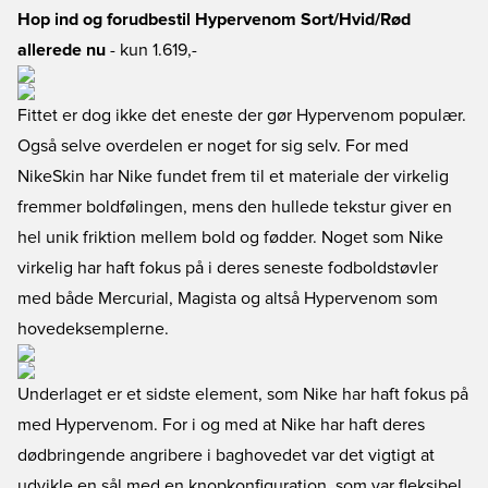
Hop ind og forudbestil Hypervenom Sort/Hvid/Rød
allerede nu
- kun 1.619,-
Fittet er dog ikke det eneste der gør Hypervenom populær.
Også selve overdelen er noget for sig selv. For med
NikeSkin har Nike fundet frem til et materiale der virkelig
fremmer boldfølingen, mens den hullede tekstur giver en
hel unik friktion mellem bold og fødder. Noget som Nike
virkelig har haft fokus på i deres seneste fodboldstøvler
med både Mercurial, Magista og altså Hypervenom som
hovedeksemplerne.
Underlaget er et sidste element, som Nike har haft fokus på
med Hypervenom. For i og med at Nike har haft deres
dødbringende angribere i baghovedet var det vigtigt at
udvikle en sål med en knopkonfiguration, som var fleksibel