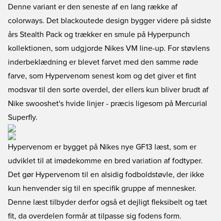
Denne variant er den seneste af en lang række af
colorways. Det blackoutede design bygger videre på sidste
års Stealth Pack og trækker en smule på Hyperpunch
kollektionen, som udgjorde Nikes VM line-up. For støvlens
inderbeklædning er blevet farvet med den samme røde
farve, som Hypervenom senest kom og det giver et fint
modsvar til den sorte overdel, der ellers kun bliver brudt af
Nike swooshet's hvide linjer - præcis ligesom på Mercurial
Superfly.
Hypervenom er bygget på Nikes nye GF13 læst, som er
udviklet til at imødekomme en bred variation af fodtyper.
Det gør Hypervenom til en alsidig fodboldstøvle, der ikke
kun henvender sig til en specifik gruppe af mennesker.
Denne læst tilbyder derfor også et dejligt fleksibelt og tæt
fit, da overdelen formår at tilpasse sig fodens form.