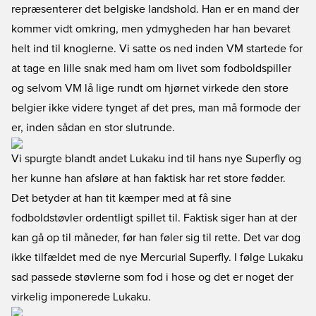
repræsenterer det belgiske landshold. Han er en mand der
kommer vidt omkring, men ydmygheden har han bevaret
helt ind til knoglerne. Vi satte os ned inden VM startede for
at tage en lille snak med ham om livet som fodboldspiller
og selvom VM lå lige rundt om hjørnet virkede den store
belgier ikke videre tynget af det pres, man må formode der
er, inden sådan en stor slutrunde.
Vi spurgte blandt andet Lukaku ind til hans nye Superfly og
her kunne han afsløre at han faktisk har ret store fødder.
Det betyder at han tit kæmper med at få sine
fodboldstøvler ordentligt spillet til. Faktisk siger han at der
kan gå op til måneder, før han føler sig til rette. Det var dog
ikke tilfældet med de nye Mercurial Superfly. I følge Lukaku
sad passede støvlerne som fod i hose og det er noget der
virkelig imponerede Lukaku.