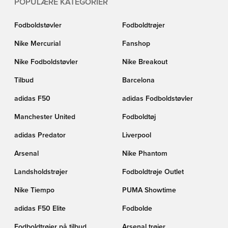
POPULÆRE KATEGORIER
Fodboldstøvler
Fodboldtrøjer
Nike Mercurial
Fanshop
Nike Fodboldstøvler
Nike Breakout
Tilbud
Barcelona
adidas F50
adidas Fodboldstøvler
Manchester United
Fodboldtøj
adidas Predator
Liverpool
Arsenal
Nike Phantom
Landsholdstrøjer
Fodboldtrøje Outlet
Nike Tiempo
PUMA Showtime
adidas F50 Elite
Fodbolde
Fodboldtrøjer på tilbud
Arsenal trøjer