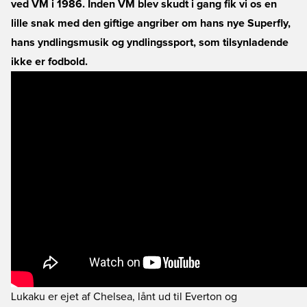
ved VM i 1986. Inden VM blev skudt i gang fik vi os en
lille snak med den giftige angriber om hans nye Superfly,
hans yndlingsmusik og yndlingssport, som tilsynladende
ikke er fodbold.
Lukaku er ejet af Chelsea, lånt ud til Everton og