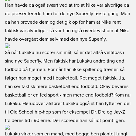
Han havde da også svært ved at tro at Nike var alvorlige da
de præsenterede ham for de nye Superfly første gang. Men
da han prøvede dem og det gik op for ham at Nike rent
faktisk var alvorlige - så var han også overbevist om at Nike
havde overgået dem selv med den nye Superfly.
Så når Lukaku nu scorer sin mål, så er det altså veltilpas i
sine nye Superfly. Men faktisk har Lukaku andre ting end
fodbold på hjernen. For når han ikke spiller og træner, så
følger han meget med i basketball. Ret meget faktisk. Ja,
han ser faktisk mere basketball end fodbold. Okay bevares,
basketball er en fed sport - men mere end fodbold? Kom nu
Lukaku. Herudover afslører Lukaku også at han lytter en del
til Old School hip-hop som for eksempel Dr. Dre og Jay-Z
fra deres tid i 90'erne. Der scorede han så lidt point igen.
Lukaku virker som en mand, med begge ben plantet tungt