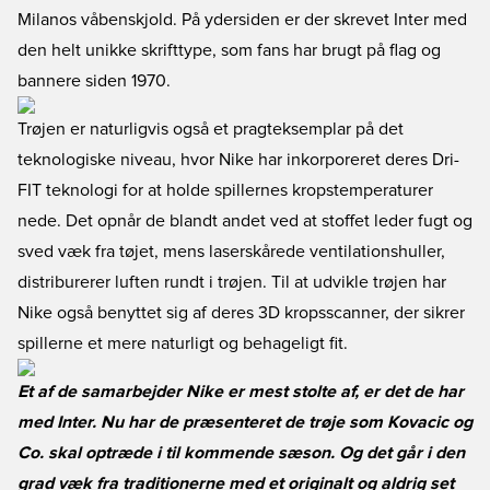
Milanos våbenskjold. På ydersiden er der skrevet Inter med
den helt unikke skrifttype, som fans har brugt på flag og
bannere siden 1970.
Trøjen er naturligvis også et pragteksemplar på det
teknologiske niveau, hvor Nike har inkorporeret deres Dri-
FIT teknologi for at holde spillernes kropstemperaturer
nede. Det opnår de blandt andet ved at stoffet leder fugt og
sved væk fra tøjet, mens laserskårede ventilationshuller,
distriburerer luften rundt i trøjen. Til at udvikle trøjen har
Nike også benyttet sig af deres 3D kropsscanner, der sikrer
spillerne et mere naturligt og behageligt fit.
Et af de samarbejder Nike er mest stolte af, er det de har
med Inter. Nu har de præsenteret de trøje som Kovacic og
Co. skal optræde i til kommende sæson. Og det går i den
grad væk fra traditionerne med et originalt og aldrig set