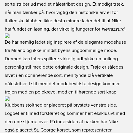
sorte striber ud med et nålestribet design. Et modigt træk,
når man tænker på, hvor vigtig den historiske arv er for
italienske klubber. Ikke desto mindre lader det til at Nike
har fundet en løsning, der virkelig fungerer for
Nerrazzurri
.
De har nemlig ladet sig inspirere af de elegante modehuse
fra Milano og ikke mindst byens ungdommelige mode.
Dermed kan Inters spillere virkelig udtrykke en unik og
personlig stil med dette originale design. Trøje er således
lavet i en dominerende sort, men tynde blå vertikale
nålestriber. I stil med det modebevidste design kommer
trøjen med en polokrave, med en tilhørende sort knap.
Klubbens stolthed er placeret på brystets venstre side.
Logoet er tilmed forstørret og kommer helt eksklusivt med
den ene stjerne over. På indersiden af nakken har Nike
også placeret St. George korset, som repræsenterer