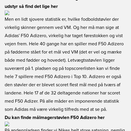
udstyr så find det lige her
Men en lidt sjovere statistik er, hvilke fodboldstøvler der
virkelig skinner gennem ved VM. Og her må man sige at
Adidas' F50 Adizero, virkelig har taget førestokken og vist
vejen frem. Hele 40 gange har en spiller med F50 Adizero
på fødderne stået for et mål ved VM (det er vel og mærke
både med fødder og hovedet). Letvægtsstøvlen ligger
suverænt på 1. pladsen og på topscorerlisten kan vi finde
hele 7 spillere med F50 Adizero i Top 10. Adizero er også
den støvler der er blevet scoret flest mål med på tværs af
landene. Hele 17 af de 32 deltagende nationer har scoret
med F50 Adizer. På alle måder en imponerende statistik
som Adidas må være virkelig tilfreds med at se på.
Du kan finde målmagerstøvlen F50 Adizero her
På andenpladsen finder vi Nikes helt store satsning, nemlig