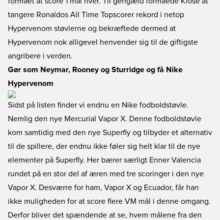
formået at score 1 mål hver. Til gengæld formåede Klose at
tangere Ronaldos All Time Topscorer rekord i netop
Hypervenom støvlerne og bekræftede dermed at
Hypervenom nok alligevel henvender sig til de giftigste
angribere i verden.
Gør som Neymar, Rooney og Sturridge og få Nike
Hypervenom
Sidst på listen finder vi endnu en Nike fodboldstøvle.
Nemlig den nye Mercurial Vapor X. Denne fodboldstøvle
kom samtidig med den nye Superfly og tilbyder et alternativ
til de spillere, der endnu ikke føler sig helt klar til de nye
elementer på Superfly. Her bærer særligt Enner Valencia
rundet på en stor del af æren med tre scoringer i den nye
Vapor X. Desværre for ham, Vapor X og Ecuador, får han
ikke muligheden for at score flere VM mål i denne omgang.
Derfor bliver det spændende at se, hvem målene fra den