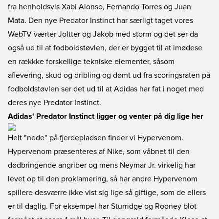
fra henholdsvis Xabi Alonso, Fernando Torres og Juan
Mata. Den nye Predator Instinct har særligt taget vores
WebTV værter Joltter og Jakob med storm og det ser da
også ud til at fodboldstøvlen, der er bygget til at imødese
en rækkke forskellige tekniske elementer, såsom
aflevering, skud og dribling og dømt ud fra scoringsraten på
fodboldstøvlen ser det ud til at Adidas har fat i noget med
deres nye Predator Instinct.
Adidas' Predator Instinct ligger og venter på dig lige her
Helt "nede" på fjerdepladsen finder vi Hypervenom.
Hypervenom præsenteres af Nike, som våbnet til den
dødbringende angriber og mens Neymar Jr. virkelig har
levet op til den proklamering, så har andre Hypervenom
spillere desværre ikke vist sig lige så giftige, som de ellers
er til daglig. For eksempel har Sturridge og Rooney blot