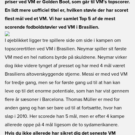
priser ved VM er Golden Boot, som går til VM's topscorer.
En lidt mere uofficiel titel er, hvilken støvle der har scoret
flest mål ved et VM. Vi har samlet Top 5 af de mest
scorende fodboldstøvler ved VM i Brasilien.
I øjeblikket ligger tre spillere side om side i kampen om
topscorertitlen ved VM i Brasilien. Neymar spiller sit første
VM med en hel nations byrde på skuldrene. Neymar virker
dog ikke videre tynget af presset og har med 4 mål været
Brasiliens altoverskyggende stjerne. Messi er med ved VM
for tredje gang, men se for første gang ud til at han kan
leve op til det enorme potentiale, som han har vist gennem
flere år sæsoner i Barcelona. Thomas Müller er med for
anden gang og han ser bare ud til at fortsætte, hvor han
slap i 2010. Her scorede han 5 mål, men er efter 4 kampe
allerede oppe på 4 mål ligesom de to sydamerikanere.
Hvis du ikke allerede har sikret dig det seneste VM