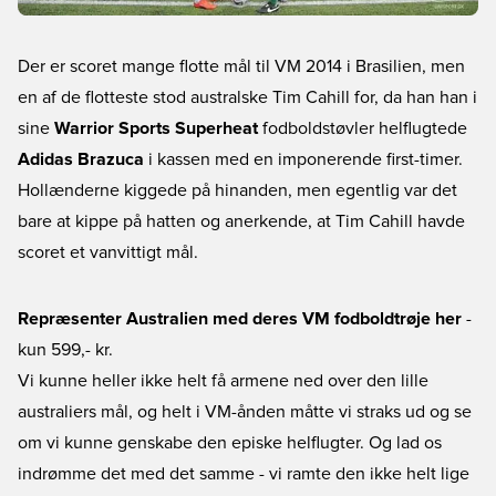
Der er scoret mange flotte mål til VM 2014 i Brasilien, men
en af de flotteste stod australske Tim Cahill for, da han han i
sine
Warrior Sports Superheat
fodboldstøvler helflugtede
Adidas Brazuca
i kassen med en imponerende first-timer.
Hollænderne kiggede på hinanden, men egentlig var det
bare at kippe på hatten og anerkende, at Tim Cahill havde
scoret et vanvittigt mål.
Repræsenter Australien med deres VM fodboldtrøje her
-
kun 599,- kr.
Vi kunne heller ikke helt få armene ned over den lille
australiers mål, og helt i VM-ånden måtte vi straks ud og se
om vi kunne genskabe den episke helflugter. Og lad os
indrømme det med det samme - vi ramte den ikke helt lige