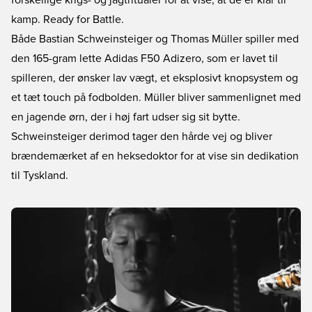
forskellige krigs- og jagtritualer for at vise, at de er klar til
kamp. Ready for Battle.
Både Bastian Schweinsteiger og Thomas Müller spiller med
den 165-gram lette Adidas F50 Adizero, som er lavet til
spilleren, der ønsker lav vægt, et eksplosivt knopsystem og
et tæt touch på fodbolden. Müller bliver sammenlignet med
en jagende ørn, der i høj fart udser sig sit bytte.
Schweinsteiger derimod tager den hårde vej og bliver
brændemærket af en heksedoktor for at vise sin dedikation
til Tyskland.