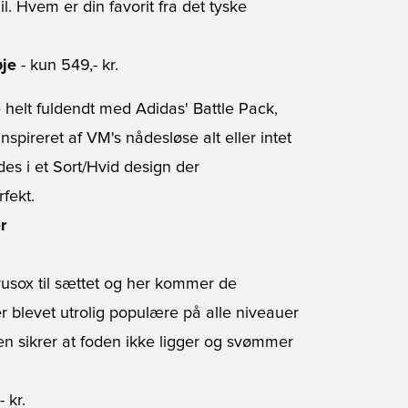
 Hvem er din favorit fra det tyske
øje
- kun 549,- kr.
e helt fuldendt med Adidas' Battle Pack,
nspireret af VM's nådesløse alt eller intet
des i et Sort/Hvid design der
fekt.
r
rusox til sættet og her kommer de
er blevet utrolig populære på alle niveauer
n sikrer at foden ikke ligger og svømmer
 kr.