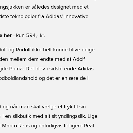
ningsjakken er således designet med et
dste teknologier fra Adidas' innovative
e her
- kun 594,- kr.
olf og Rudolf ikke helt kunne blive enige
triden mellem dem endte med at Adolf
de Puma. Det blev i sidste ende Adidas
odboldlandshold og det er en ære de i
og når man skal vælge et tryk til sin
i en slikbutik med alt sit yndlingsslik. Lige
il Marco Reus og naturligvis tidligere Real