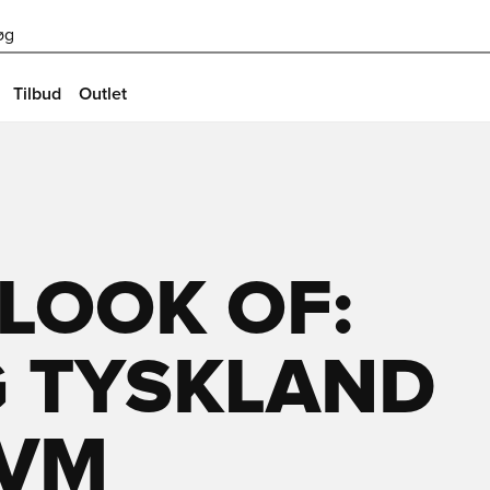
øg
Tilbud
Outlet
LOOK OF:
G TYSKLAND
 VM