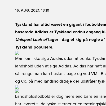
16. AUG. 2021, 13.10
Tyskland har altid været en gigant i fodbold
baserede Adidas er Tyskland endnu engang klar
Unisport Look of
tager i dag et kig på nogle af
Tyskland populære.
Man kan ikke sige Adidas uden at tænke Tyskla
landshold uden at sige Adidas. Adidas har haft an
så længe man kan huske tilbage og ved VM i Bras
og Co. på med landsholdstrøje der udstråler tysk
Landsholdsfodbold er dog mere end bare en land
har leveret til de tyske stjerner er en trænings