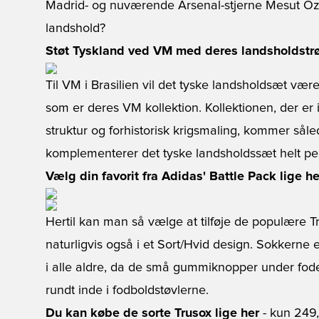
Madrid- og nuværende Arsenal-stjerne Mesut Özil.
landshold?
Støt Tyskland ved VM med deres landsholdstr
Til VM i Brasilien vil det tyske landsholdsæt vær
som er deres VM kollektion. Kollektionen, der er i
struktur og forhistorisk krigsmaling, kommer såle
komplementerer det tyske landsholdssæt helt per
Vælg din favorit fra Adidas' Battle Pack lige he
Hertil kan man så vælge at tilføje de populære T
naturligvis også i et Sort/Hvid design. Sokkerne 
i alle aldre, da de små gummiknopper under fode
rundt inde i fodboldstøvlerne.
Du kan købe de sorte Trusox lige her
- kun 249,-