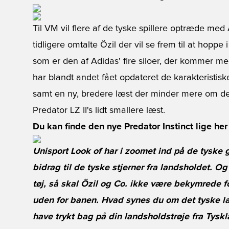
Til VM vil flere af de tyske spillere optræde med
tidligere omtalte Özil der vil se frem til at hoppe
som er den af Adidas' fire siloer, der kommer me
har blandt andet fået opdateret de karakteristis
samt en ny, bredere læst der minder mere om de 
Predator LZ II's lidt smallere læst.
Du kan finde den nye Predator Instinct lige her
Unisport Look of har i zoomet ind på de tyske g
bidrag til de tyske stjerner fra landsholdet.
tøj, så skal Özil og Co. ikke være bekymrede f
uden for banen. Hvad synes du om det tyske l
have trykt bag på din landsholdstrøje fra Tysk