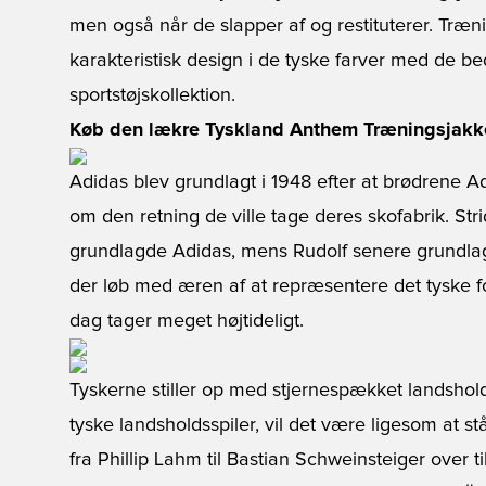
men også når de slapper af og restituterer. Træ
karakteristisk design i de tyske farver med de be
sportstøjskollektion.
Køb den lækre Tyskland Anthem Træningsjakk
Adidas blev grundlagt i 1948 efter at brødrene Ad
om den retning de ville tage deres skofabrik. S
grundlagde Adidas, mens Rudolf senere grundlag
der løb med æren af at repræsentere det tyske f
dag tager meget højtideligt.
Tyskerne stiller op med stjernespækket landshold 
tyske landsholdsspiler, vil det være ligesom at stå 
fra Phillip Lahm til Bastian Schweinsteiger over t