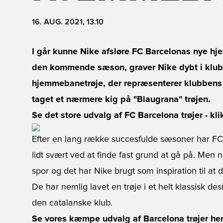
16. AUG. 2021, 13.10
I går kunne Nike afsløre FC Barcelonas nye hj
den kommende sæson, graver Nike dybt i klubb
hjemmebanetrøje, der repræsenterer klubbens st
taget et nærmere kig på "Blaugrana" trøjen.
Se det store udvalg af FC Barcelona trøjer - kli
Efter en lang række succesfulde sæsoner har FC
lidt svært ved at finde fast grund at gå på. Men n
spor og det har Nike brugt som inspiration til a
De har nemlig lavet en trøje i et helt klassisk des
den catalanske klub.
Se vores kæmpe udvalg af Barcelona trøjer he