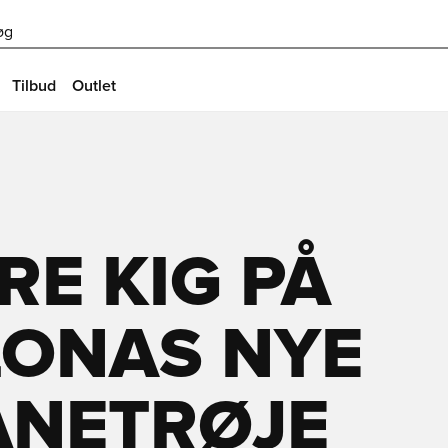
øg
Tilbud
Outlet
E KIG PÅ
LONAS NYE
NETRØJE