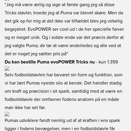
"Jeg må være ærlig og sige at første gang jeg så disse
Tricks støvler, troede jeg at Puma var blevet skøre. Men da
det gik op for mig at det ikke var tilfældet blev jeg virkelig
begejstret. EvoPOWER ser cool ud i de her specielle farver
og er meget unik. Og i sidste ende var det præcis derfor at
jeg valgte Puma; de tør at være anderledes og alle ved at
det er noget jeg sætter pris på"
Du kan bestille Puma evoPOWER Tricks nu
- kun 1.359
Selv fodboldstøvlen har bevaret sin form og funktion, som
vi har lært Pumas nyeste silo at kende. Det handler stadig
om kraft og præcision i sit spark, samtidig med at være en
fodboldstøvle der omfavner fodens anatomi på en måde
man ikke har set før.
Pumas udviklere fandt nemlig ud af at kraften i ens spark
ligger i fodens bevægelser, men i en fodboldstøvle får