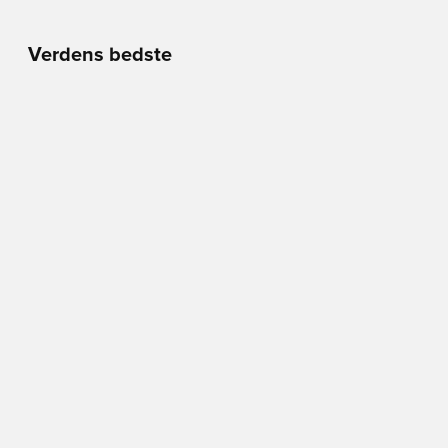
Verdens bedste
fodboldbutik
Man - Tors
10.00 - 18.00
Fre
10.00 - 19.00
Lør
10.00 - 17.00
Søn
11.00 - 16.00
Vimmelskaftet 42,
1161 Copenhagen
Se på Kort
BLIV MEDLEM I DAG