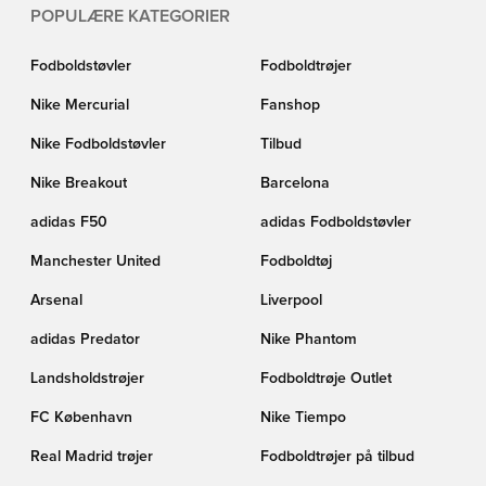
POPULÆRE KATEGORIER
Fodboldstøvler
Fodboldtrøjer
Nike Mercurial
Fanshop
Nike Fodboldstøvler
Tilbud
Nike Breakout
Barcelona
adidas F50
adidas Fodboldstøvler
Manchester United
Fodboldtøj
Arsenal
Liverpool
adidas Predator
Nike Phantom
Landsholdstrøjer
Fodboldtrøje Outlet
FC København
Nike Tiempo
Real Madrid trøjer
Fodboldtrøjer på tilbud