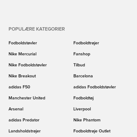
POPULÆRE KATEGORIER
Fodboldstøvler
Fodboldtrøjer
Nike Mercurial
Fanshop
Nike Fodboldstøvler
Tilbud
Nike Breakout
Barcelona
adidas F50
adidas Fodboldstøvler
Manchester United
Fodboldtøj
Arsenal
Liverpool
adidas Predator
Nike Phantom
Landsholdstrøjer
Fodboldtrøje Outlet