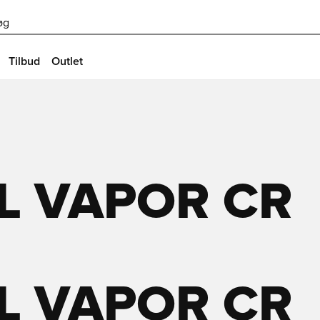
øg
Tilbud
Outlet
L VAPOR CR
L VAPOR CR