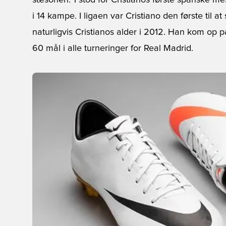
sæsonen. 1 stod for Cristianos første spanske mes
i 14 kampe. I ligaen var Cristiano den første til a
naturligvis Cristianos alder i 2012. Han kom op 
60 mål i alle turneringer for Real Madrid.