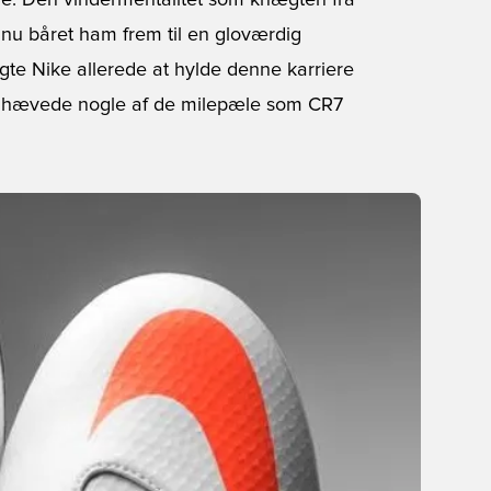
de. Den vindermentalitet som knægten fra
nu båret ham frem til en gloværdig
algte Nike allerede at hylde denne karriere
fremhævede nogle af de milepæle som CR7