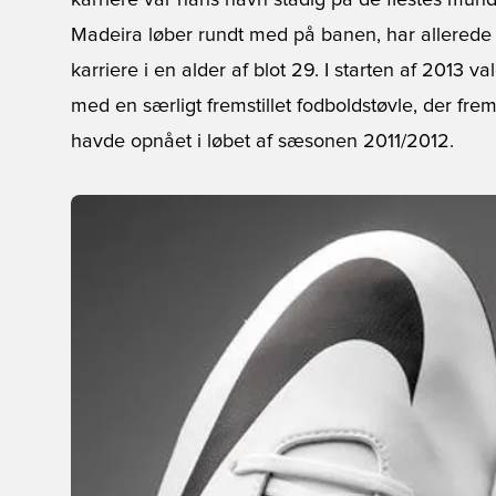
karriere var hans navn stadig på de flestes mun
Madeira løber rundt med på banen, har allerede 
karriere i en alder af blot 29. I starten af 2013 v
med en særligt fremstillet fodboldstøvle, der 
havde opnået i løbet af sæsonen 2011/2012.