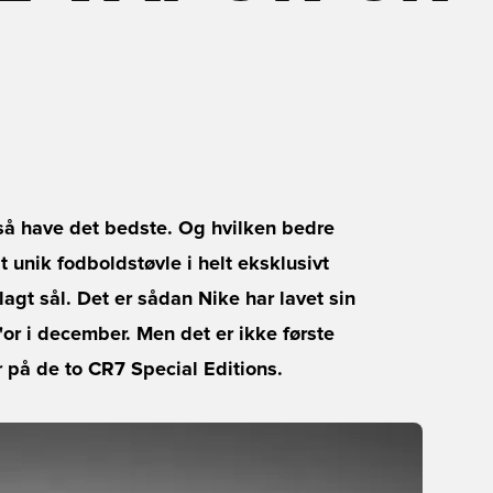
så have det bedste. Og hvilken bedre
 unik fodboldstøvle i helt eksklusivt
gt sål. Det er sådan Nike har lavet sin
'or i december. Men det er ikke første
r på de to CR7 Special Editions.