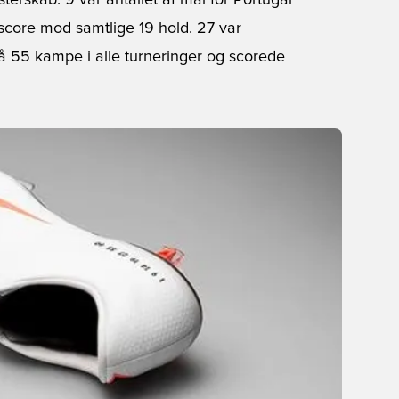
terskab. 9 var antallet af mål for Portugal
t score mod samtlige 19 hold. 27 var
på 55 kampe i alle turneringer og scorede