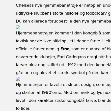
Chelseas nye hjemmebanetrøje er netop en under
udtrykke klubbens stolte historie og fodboldarv 
Du kan allerede forudbestille den nye hjemmeba
Hjemmebanetrøjen kommer i den kongeblå som vi
faktisk har de ikke altid spillet i denne farve. He
officielle farver nemlig
Eton
, som er nuance af bl
daværende klubejer, Earl Cadogans dragt når ha
farver blev dog skiftet ud i 1912 med den kongel
gåe hen og blevet et stærkt symbol på den kærl
Hjemmetrøjen er lavet i et stribet design, som tag
og starten af 1990'erne. Med en mørk og lys nua
lavet i den karakteristiske kongeblå farve, bla
to tider.