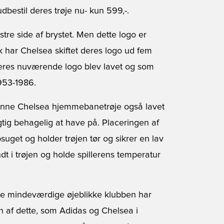
udbestil deres trøje nu
- kun 599,-.
tre side af brystet. Men dette logo er
sk har Chelsea skiftet deres logo ud fem
deres nuværende logo blev lavet og som
953-1986.
 denne Chelsea hjemmebanetrøje også lavet
gtig behagelig at have på. Placeringen af
opsuget og holder trøjen tør og sikrer en lav
dt i trøjen og holde spillerens temperatur
e mindeværdige øjeblikke klubben har
n af dette, som Adidas og Chelsea i