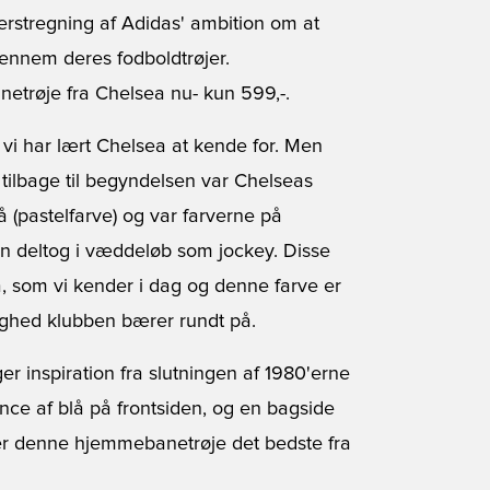
stregning af Adidas' ambition om at
gennem deres fodboldtrøjer.
netrøje fra Chelsea nu
- kun 599,-.
 har lært Chelsea at kende for. Men
lt tilbage til begyndelsen var Chelseas
å (pastelfarve) og var farverne på
n deltog i væddeløb som jockey. Disse
å, som vi kender i dag og denne farve er
ighed klubben bærer rundt på.
er inspiration fra slutningen af 1980'erne
nce af blå på frontsiden, og en bagside
nder denne hjemmebanetrøje det bedste fra