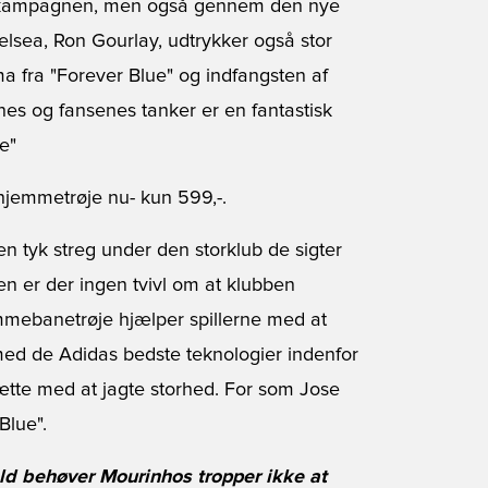
 kampagnen, men også gennem den nye
lsea, Ron Gourlay, udtrykker også stor
ma fra "Forever Blue" og indfangsten af
nes og fansenes tanker er en fantastisk
e"
 hjemmetrøje nu
- kun 599,-.
en tyk streg under den storklub de sigter
n er der ingen tvivl om at klubben
mebanetrøje hjælper spillerne med at
med de Adidas bedste teknologier indenfor
tsætte med at jagte storhed. For som Jose
Blue".
ld behøver Mourinhos tropper ikke at