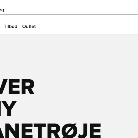
øg
Tilbud
Outlet
VER
NY
NETRØJE