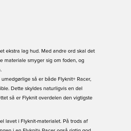
e et ekstra lag hud. Med andre ord skal det
tte materiale smyger sig om foden, og
.
 umedgørlige så er både Flyknit+ Racer,
ible. Dette skyldes naturligvis en del
tet så er Flyknit overdelen den vigtigste
 lavet i Flyknit-materialet. På trods af
gen i en Flyknit+ Racer også rigtig god.