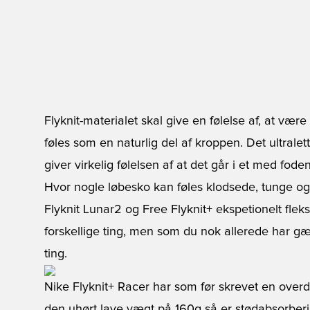
Flyknit-materialet skal give en følelse af, at vær
føles som en naturlig del af kroppen. Det ultrale
giver virkelig følelsen af at det går i et med foden
Hvor nogle løbesko kan føles klodsede, tunge og
Flyknit Lunar2 og Free Flyknit+ ekspetionelt fleks
forskellige ting, men som du nok allerede har gæt
ting.
Nike Flyknit+ Racer har som før skrevet en overdel
den uhørt lave vægt på 160g så er stødabsorberin