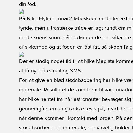
din fod.
På Nike Flyknit Lunar2 løbeskoen er de karakteris
tynde, men ultrastærke tråde er lagt rundt om mi
med skoens snørrebånd danner de det såkaldte D
af sikkerhed og at foden er låst fat, så skoen fø
Der er stadig noget tid til at Nike Magista komme
at få nyt på e-mail og SMS.
For, at give en blød stødabsobering har Nike været
materiale. Resultatet de kom frem til var Lunarlon
har Nike hentet fra når astronauter bevæger si
gennemgået en lang række tests på, hvad der er
når denne kommer i kontakt med jorden. På den 
stødabsorberende materiale, der virkelig holder, 