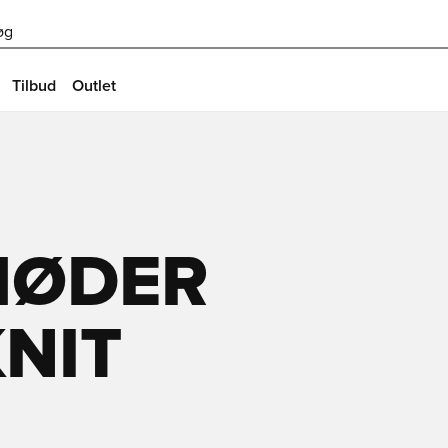
øg
Tilbud
Outlet
MØDER
KNIT