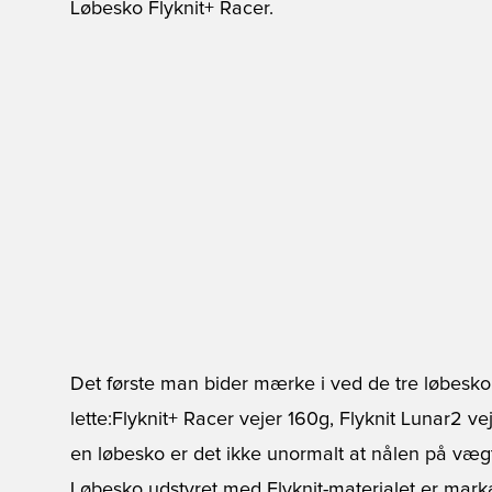
Løbesko Flyknit+ Racer.
Det første man bider mærke i ved de tre løbesk
lette:Flyknit+ Racer vejer 160g, Flyknit Lunar2 v
en løbesko er det ikke unormalt at nålen på væ
Løbesko udstyret med Flyknit-materialet er mark