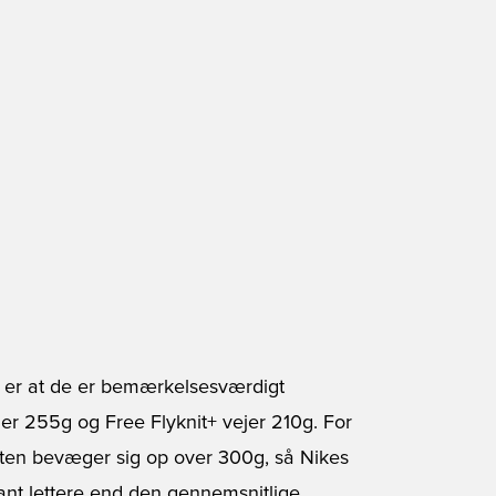
o er at de er bemærkelsesværdigt
ejer 255g og Free Flyknit+ vejer 210g. For
gten bevæger sig op over 300g, så Nikes
ant lettere end den gennemsnitlige