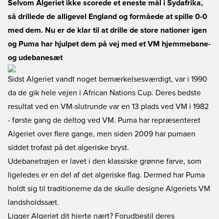
Selvom Algeriet ikke scorede et eneste mål i Sydafrika,
så drillede de alligevel England og formåede at spille 0-0
med dem. Nu er de klar til at drille de store nationer igen
og Puma har hjulpet dem på vej med et VM hjemmebane-
og udebanesæt
Sidst Algeriet vandt noget bemærkelsesværdigt, var i 1990
da de gik hele vejen i African Nations Cup. Deres bedste
resultat ved en VM-slutrunde var en 13 plads ved VM i 1982
- første gang de deltog ved VM. Puma har repræsenteret
Algeriet over flere gange, men siden 2009 har pumaen
siddet trofast på det algeriske bryst.
Udebanetrøjen er lavet i den klassiske grønne farve, som
ligeledes er en del af det algeriske flag. Dermed har Puma
holdt sig til traditionerne da de skulle designe Algeriets VM
landsholdssæt.
Ligger Algeriet dit hjerte nært? Forudbestil deres