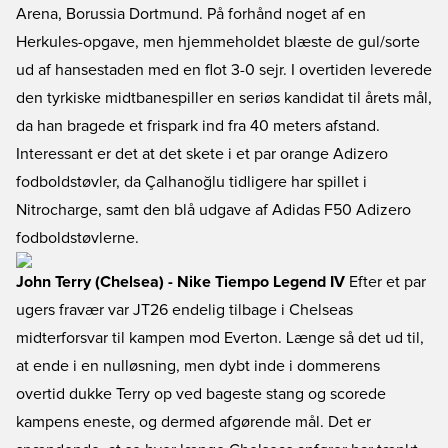
Arena, Borussia Dortmund. På forhånd noget af en
Herkules-opgave, men hjemmeholdet blæste de gul/sorte
ud af hansestaden med en flot 3-0 sejr. I overtiden leverede
den tyrkiske midtbanespiller en seriøs kandidat til årets mål,
da han bragede et frispark ind fra 40 meters afstand.
Interessant er det at det skete i et par orange Adizero
fodboldstøvler, da Çalhanoğlu tidligere har spillet i
Nitrocharge, samt den blå udgave af Adidas F50 Adizero
fodboldstøvlerne.
John Terry (Chelsea) - Nike Tiempo Legend IV
Efter et par
ugers fravær var JT26 endelig tilbage i Chelseas
midterforsvar til kampen mod Everton. Længe så det ud til,
at ende i en nulløsning, men dybt inde i dommerens
overtid dukke Terry op ved bageste stang og scorede
kampens eneste, og dermed afgørende mål. Det er