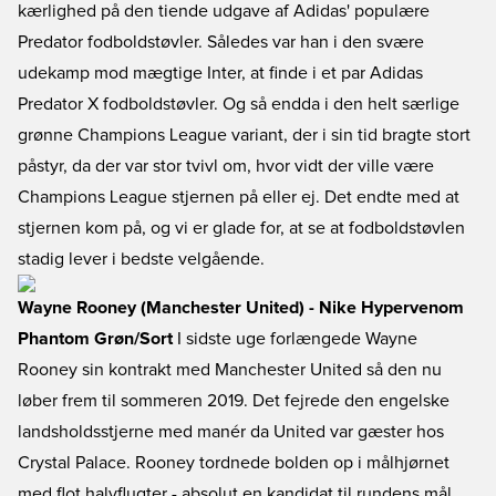
kærlighed på den tiende udgave af Adidas' populære
Predator fodboldstøvler. Således var han i den svære
udekamp mod mægtige Inter, at finde i et par Adidas
Predator X fodboldstøvler. Og så endda i den helt særlige
grønne Champions League variant, der i sin tid bragte stort
påstyr, da der var stor tvivl om, hvor vidt der ville være
Champions League stjernen på eller ej. Det endte med at
stjernen kom på, og vi er glade for, at se at fodboldstøvlen
stadig lever i bedste velgående.
Wayne Rooney (Manchester United) - Nike Hypervenom
Phantom Grøn/Sort
I sidste uge forlængede Wayne
Rooney sin kontrakt med Manchester United så den nu
løber frem til sommeren 2019. Det fejrede den engelske
landsholdsstjerne med manér da United var gæster hos
Crystal Palace. Rooney tordnede bolden op i målhjørnet
med flot halvflugter - absolut en kandidat til rundens mål.