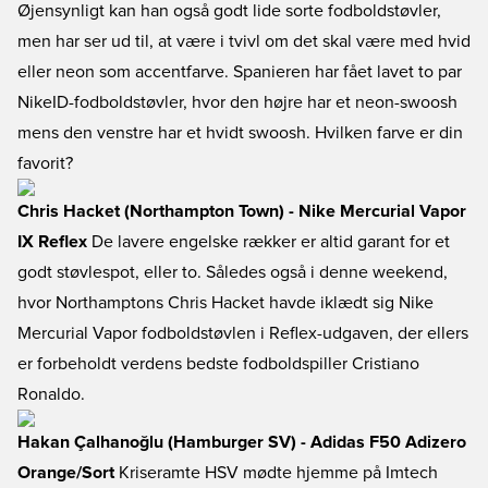
Øjensynligt kan han også godt lide sorte fodboldstøvler,
men har ser ud til, at være i tvivl om det skal være med hvid
eller neon som accentfarve. Spanieren har fået lavet to par
NikeID-fodboldstøvler, hvor den højre har et neon-swoosh
mens den venstre har et hvidt swoosh. Hvilken farve er din
favorit?
Chris Hacket (Northampton Town) - Nike Mercurial Vapor
IX Reflex
De lavere engelske rækker er altid garant for et
godt støvlespot, eller to. Således også i denne weekend,
hvor Northamptons Chris Hacket havde iklædt sig Nike
Mercurial Vapor fodboldstøvlen i Reflex-udgaven, der ellers
er forbeholdt verdens bedste fodboldspiller Cristiano
Ronaldo.
Hakan Çalhanoğlu (Hamburger SV) - Adidas F50 Adizero
Orange/Sort
Kriseramte HSV mødte hjemme på Imtech