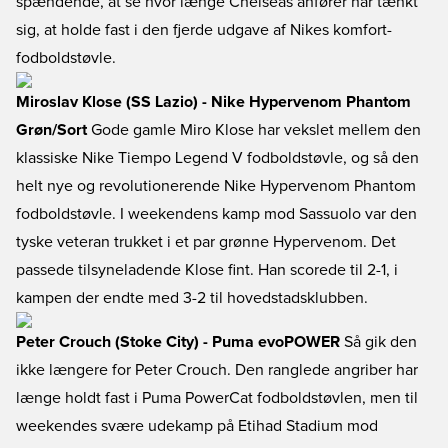
spændende, at se hvor længe Chelseas anfører har tænkt
sig, at holde fast i den fjerde udgave af Nikes komfort-
fodboldstøvle.
Miroslav Klose (SS Lazio) - Nike Hypervenom Phantom
Grøn/Sort
Gode gamle Miro Klose har vekslet mellem den
klassiske Nike Tiempo Legend V fodboldstøvle, og så den
helt nye og revolutionerende Nike Hypervenom Phantom
fodboldstøvle. I weekendens kamp mod Sassuolo var den
tyske veteran trukket i et par grønne Hypervenom. Det
passede tilsyneladende Klose fint. Han scorede til 2-1, i
kampen der endte med 3-2 til hovedstadsklubben.
Peter Crouch (Stoke City) - Puma evoPOWER
Så gik den
ikke længere for Peter Crouch. Den ranglede angriber har
længe holdt fast i Puma PowerCat fodboldstøvlen, men til
weekendes svære udekamp på Etihad Stadium mod