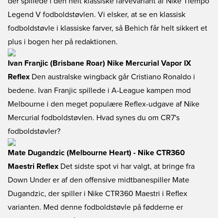
der spillede i den helt klassiske farvevariant af Nike Tiempo
Legend V fodboldstøvlen. Vi elsker, at se en klassisk
fodboldstøvle i klassiske farver, så Behich får helt sikkert et
plus i bogen her på redaktionen.
Ivan Franjic (Brisbane Roar) Nike Mercurial Vapor IX
Reflex
Den australske wingback går Cristiano Ronaldo i
bedene. Ivan Franjic spillede i A-League kampen mod
Melbourne i den meget populære Reflex-udgave af Nike
Mercurial fodboldstøvlen. Hvad synes du om CR7's
fodboldstøvler?
Mate Dugandzic (Melbourne Heart) - Nike CTR360
Maestri Reflex
Det sidste spot vi har valgt, at bringe fra
Down Under er af den offensive midtbanespiller Mate
Dugandzic, der spiller i Nike CTR360 Maestri i Reflex
varianten. Med denne fodboldstøvle på fødderne er