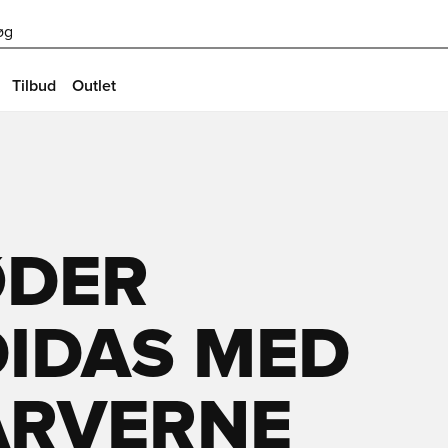
øg
Tilbud
Outlet
ØDER
DIDAS MED
ARVERNE