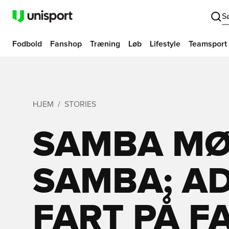
S
Fodbold
Fanshop
Træning
Løb
Lifestyle
Teamsport
HJEM
STORIES
SAMBA M
SAMBA; A
FART PÅ F