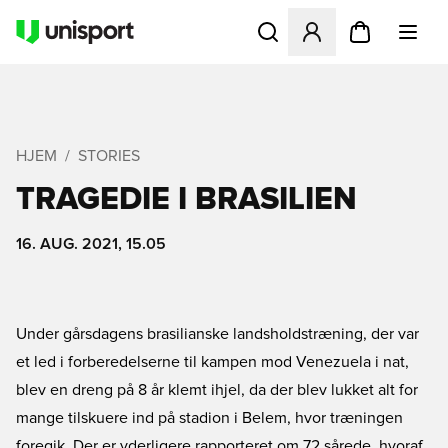
Åbner en Modal til at logge 
HJEM
STORIES
TRAGEDIE I BRASILIEN
16. AUG. 2021, 15.05
Under gårsdagens brasilianske landsholdstræning, der var
et led i forberedelserne til kampen mod Venezuela i nat,
blev en dreng på 8 år klemt ihjel, da der blev lukket alt for
mange tilskuere ind på stadion i Belem, hvor træningen
foregik. Der er yderligere rapporteret om 72 sårede, hvoraf