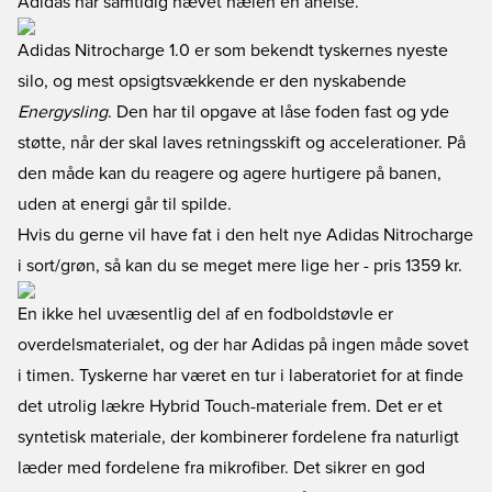
Adidas har samtidig hævet hælen en anelse.
Adidas Nitrocharge 1.0 er som bekendt tyskernes nyeste
silo, og mest opsigtsvækkende er den nyskabende
Energysling
. Den har til opgave at låse foden fast og yde
støtte, når der skal laves retningsskift og accelerationer. På
den måde kan du reagere og agere hurtigere på banen,
uden at energi går til spilde.
Hvis du gerne vil have fat i den helt nye Adidas Nitrocharge
i sort/grøn, så kan du se meget mere lige her
- pris 1359 kr.
En ikke hel uvæsentlig del af en fodboldstøvle er
overdelsmaterialet, og der har Adidas på ingen måde sovet
i timen. Tyskerne har været en tur i laberatoriet for at finde
det utrolig lækre Hybrid Touch-materiale frem. Det er et
syntetisk materiale, der kombinerer fordelene fra naturligt
læder med fordelene fra mikrofiber. Det sikrer en god